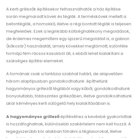
A kerti grillezők építésekor felhasználhatók a ház építése
során megmaradt kövek és téglák. A terméskövek mellett a
betontéglák, a homokkő, illetve a régi bontott téglák is teljesen
megfelelőek. Ezek a leginkább költséghatékony megoldások,
de érdemes megemlíteni egy újszerű megoldást is, a gabion
(kőkosár) használatát, amely kövekkel megtömött, különféle
formájú fém rácsos kasokból áll, s ebből lehet kialakítani a
szükséges építési elemeket.
A formának csak a fantázia szabhat határt, de alapvetően
három alaptípusban gondolkodhatunk: építhetünk
hagyományos grillezőt téglából vagy kőből, gondolkodhatunk
bonyolultabb, többszintes grillezőben, illetve gondolkodhatunk
akár kéményes kerti sütögető hely kialakításában is.
A hagyományos grillező
építéséhez a kevésbé gyakorlottak
is hozzáfoghatnak, különösebb szakértelem nem kell hozzá. A
legegyszerűbb kör alakban fölrakni a téglasorokat, illetve