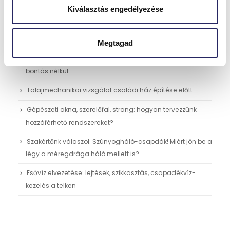
Kiválasztás engedélyezése
Legutóbbi bejegyzések
Megtagad
Beltéri ajtók festése, fóliázása vagy cseréje: gyors frissítés
bontás nélkül
Talajmechanikai vizsgálat családi ház építése előtt
Gépészeti akna, szerelőfal, strang: hogyan tervezzünk
hozzáférhető rendszereket?
Szakértőnk válaszol: Szúnyogháló-csapdák! Miért jön be a
légy a méregdrága háló mellett is?
Esővíz elvezetése: lejtések, szikkasztás, csapadékvíz-
kezelés a telken