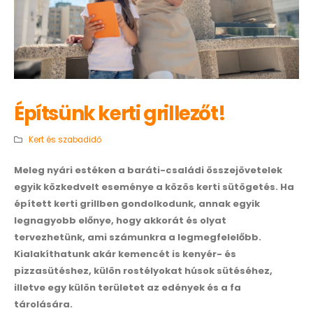
Építsünk kerti grillezőt!
Kert és szabadidő
Meleg nyári estéken a baráti-családi összejövetelek
egyik közkedvelt eseménye a közös kerti sütögetés. Ha
épített kerti grillben gondolkodunk, annak egyik
legnagyobb előnye, hogy akkorát és olyat
tervezhetünk, ami számunkra a legmegfelelőbb.
Kialakíthatunk akár kemencét is kenyér- és
pizzasütéshez, külön rostélyokat húsok sütéséhez,
illetve egy külön területet az edények és a fa
tárolására.