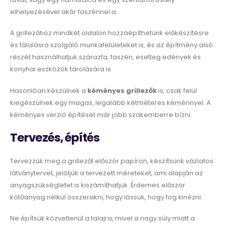
elhelyezésével akár faszénnel is.
A grillezőhöz mindkét oldalon hozzáépíthetünk előkészítésre
és tálalásra szolgáló munkafelületeket is, és az építmény alsó
részét használhatjuk szárazfa, faszén, esetleg edények és
konyhai eszközök tárolására is.
Hasonlóan készülnek a
kéményes grillezők
is, csak felül
kiegészülnek egy magas, legalább kétméteres kéménnyel. A
kéményes verzió építését már jobb szakemberre bízni.
Tervezés, építés
Tervezzük meg a grillezőt először papíron, készítsünk vázlatos
látványtervet, jelöljük a tervezett méreteket, ami alapján az
anyagszükségletet is kiszámíthatjuk. Érdemes először
kötőanyag nélkül összerakni, hogy lássuk, hogy fog kinézni.
Ne építsük közvetlenül a talajra, mivel a nagy súly miatt a