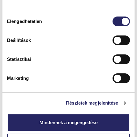
HASONLÓ
CIKKEK
Hozzájárulás
Elengedhetetlen
kiválasztása
Beállítások
Statisztikai
Marketing
Miniüvegház a teraszon: egész évben friss zöldségek
és fűszernövények
Egy miniüvegház kiváló megoldás lehet mindazoknak, akik
Részletek megjelenítése
szeretnének egész évben hozzájutni friss fűszernövényekhez
vagy kisebb mennyiségű zöldséghez. Nemcsak kertes
házakban,...
Mindennek a megengedése
Megnézem