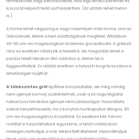
terméskövet vagy betonköveket, felül egy lerakó peremet és
koszorút képező fedő sort kialakítani. (Az utóbbi lehet beton
is.)
A forma lehet négyszög is vagy másmilyen más forma, ami az
ízlésünknek, illetve a kert adottságának megfelel. Általában
40-60 cm-es magasságban érdemes gondolkodni. A grillező
rács ez esetben ráfekszik a felületre, de megoldás lehet a
parázs felett lábakon álló sütőrács is, illetve fel is
függeszthetjük. Ez utóbbi esetben a helyszín bográcsozásra is
lehetőséget nyújthat.
A többszintes grill
építése bonyolultabb, de még mindig
nem igényel komoly szakértelmet, csak a kő vagy téglafal
habarcsos felrakása igényel némi jártasságot. Használata
sokkal kényelmesebb, ha a konyhai munkapultok átlagos, 90
cm-es magasságához közelítünk. Ez esetben két-három
rostélyt is használhatunk egyszerre, a felső rostélyokon
melegen tarthatjuk a már elkészített ételeket. Használhatjuk
fával, vagy egy hamutálca és egy széntartórostély