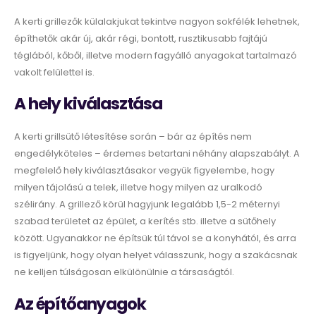
A kerti grillezők külalakjukat tekintve nagyon sokfélék lehetnek,
építhetők akár új, akár régi, bontott, rusztikusabb fajtájú
téglából, kőből, illetve modern fagyálló anyagokat tartalmazó
vakolt felülettel is.
A hely kiválasztása
A kerti grillsütő létesítése során – bár az építés nem
engedélyköteles – érdemes betartani néhány alapszabályt. A
megfelelő hely kiválasztásakor vegyük figyelembe, hogy
milyen tájolású a telek, illetve hogy milyen az uralkodó
szélirány. A grillező körül hagyjunk legalább 1,5-2 méternyi
szabad területet az épület, a kerítés stb. illetve a sütőhely
között. Ugyanakkor ne építsük túl távol se a konyhától, és arra
is figyeljünk, hogy olyan helyet válasszunk, hogy a szakácsnak
ne kelljen túlságosan elkülönülnie a társaságtól.
Az építőanyagok