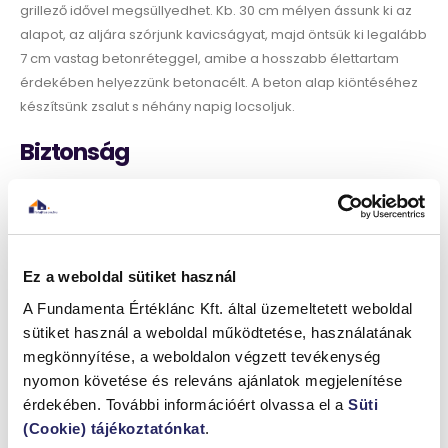
grillező idővel megsüllyedhet. Kb. 30 cm mélyen ássunk ki az
alapot, az aljára szórjunk kavicságyat, majd öntsük ki legalább
7 cm vastag betonréteggel, amibe a hosszabb élettartam
érdekében helyezzünk betonacélt. A beton alap kiöntéséhez
készítsünk zsalut s néhány napig locsoljuk.
Biztonság
A begyújtásnál, főként a faszén használatánál grillbegyújtó
folyadékot használjunk, soha ne spirituszt vagy benzint, mivel
az robbanást okozhat. Használjunk edényfogó kesztyűt,
fanyelű eszközöket és húsvillát. Ne engedjük a gyermekeket
Ez a weboldal sütiket használ
túl közel a grillezőhöz! Mindig legyen kéznél egy vödörnyi víz
A Fundamenta Értéklánc Kft. által üzemeltetett weboldal
az oltáshoz, de hasznos lehet egy házi tűzoltó készülék is.
sütiket használ a weboldal működtetése, használatának
megkönnyítése, a weboldalon végzett tevékenység
nyomon követése és releváns ajánlatok megjelenítése
érdekében. További információért olvassa el a
Süti
(Cookie) tájékoztatónkat
.