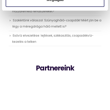
Gépészeti akna, szerelőfal, strang: hogyan tervezzünk
hozzáférhető rendszereket?
Szakértőnk válaszol: Szúnyogháló-csapdák! Miért jön be a
légy a méregdrága háló mellett is?
Esővíz elvezetése: lejtések, szikkasztás, csapadékvíz-
kezelés a telken
Partnereink