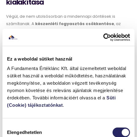
kialakítása
Végül, de nem utolsósorban a mindennapi döntések is
számítanak. A
készenléti fogyasztás csökkentése
, az
energiatakarékos háztartási gépek használata vagy akár a
mosási szokások átgondolása mind hozzájárulnak az
összképhez.
Ez a weboldal sütiket használ
A Fundamenta Értéklánc Kft. által üzemeltetett weboldal
sütiket használ a weboldal működtetése, használatának
megkönnyítése, a weboldalon végzett tevékenység
HASONLÓ
CIKKEK
nyomon követése és releváns ajánlatok megjelenítése
érdekében. További információért olvassa el a
Süti
(Cookie) tájékoztatónkat
.
Hozzájárulás
Elengedhetetlen
kiválasztása