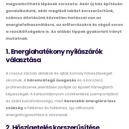
megvalósítható lépések sorozata. Akár új ház építésén
gondolkodunk, akár meglévő lakást korszerűsítünk,
számos döntésünk közvetlen hatással van az
energiafelhasználásra, az erőforrásokra és végső soron
a rezsiköltségekre is. Az alábbi tippek gyakorlati irányt
mutatnak.
1. Energiahatékony nyílászárók
választása
A rosszul záródó ablakok és ajtók komoly hőveszteséget
okoznak. A
háromrétegű üvegezés
és a korszerű
profilrendszerek jelentősen javítják az épület hőmegtartó
képességét. A karbonlábnyom csökkentése szempontjából
ez azért kulcsfontosságú, mert
kevesebb energiára lesz
szükség
a fűtéshez és hűtéshez, így otthonunk
energiafogyasztása is visszaesik.
2. Hőszigetelés korszerűsítése