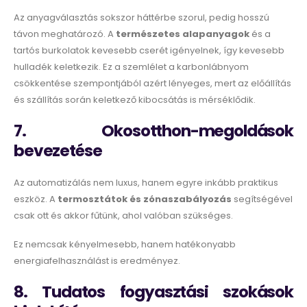
Az anyagválasztás sokszor háttérbe szorul, pedig hosszú
távon meghatározó. A
természetes alapanyagok
és a
tartós burkolatok kevesebb cserét igényelnek, így kevesebb
hulladék keletkezik. Ez a szemlélet a karbonlábnyom
csökkentése szempontjából azért lényeges, mert az előállítás
és szállítás során keletkező kibocsátás is mérséklődik.
7. Okosotthon-megoldások
bevezetése
Az automatizálás nem luxus, hanem egyre inkább praktikus
eszköz. A
termosztátok és zónaszabályozás
segítségével
csak ott és akkor fűtünk, ahol valóban szükséges.
Ez nemcsak kényelmesebb, hanem hatékonyabb
energiafelhasználást is eredményez.
8. Tudatos fogyasztási szokások