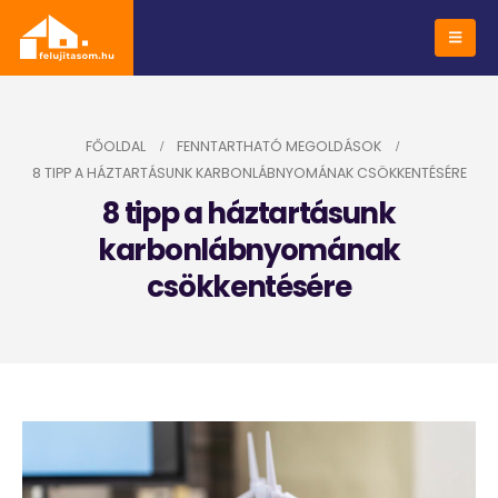
FŐOLDAL
FENNTARTHATÓ MEGOLDÁSOK
8 TIPP A HÁZTARTÁSUNK KARBONLÁBNYOMÁNAK CSÖKKENTÉSÉRE
8 tipp a háztartásunk
karbonlábnyomának
csökkentésére