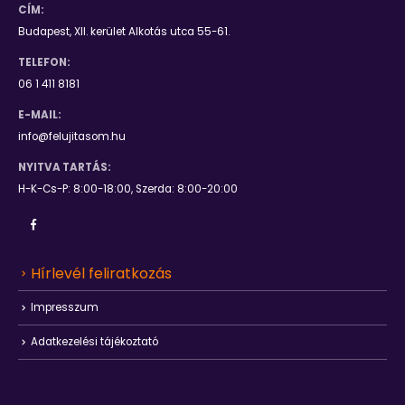
CÍM:
Budapest, XII. kerület Alkotás utca 55-61.
TELEFON:
06 1 411 8181
E-MAIL:
info@felujitasom.hu
NYITVA TARTÁS:
H-K-Cs-P: 8:00-18:00, Szerda: 8:00-20:00
Hírlevél feliratkozás
Impresszum
Adatkezelési tájékoztató