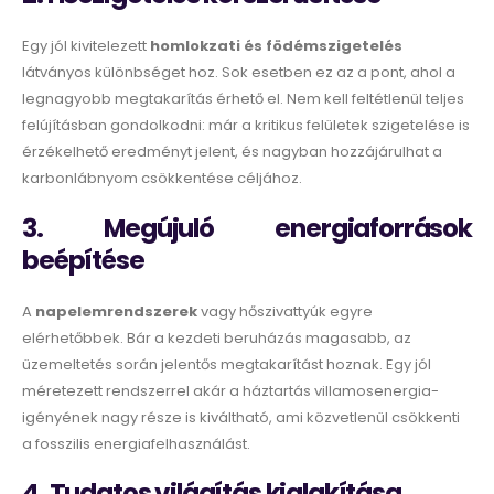
Egy jól kivitelezett
homlokzati és födémszigetelés
látványos különbséget hoz. Sok esetben ez az a pont, ahol a
legnagyobb megtakarítás érhető el. Nem kell feltétlenül teljes
felújításban gondolkodni: már a kritikus felületek szigetelése is
érzékelhető eredményt jelent, és nagyban hozzájárulhat a
karbonlábnyom csökkentése céljához.
3. Megújuló energiaforrások
beépítése
A
napelemrendszerek
vagy hőszivattyúk egyre
elérhetőbbek. Bár a kezdeti beruházás magasabb, az
üzemeltetés során jelentős megtakarítást hoznak. Egy jól
méretezett rendszerrel akár a háztartás villamosenergia-
igényének nagy része is kiváltható, ami közvetlenül csökkenti
a fosszilis energiafelhasználást.
4. Tudatos világítás kialakítása