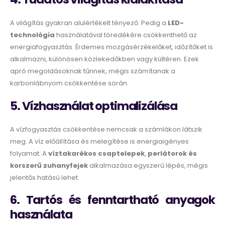
A világítás gyakran alulértékelt tényező. Pedig a
LED-
technológia
használatával töredékére csökkenthető az
energiafogyasztás. Érdemes mozgásérzékelőket, időzítőket is
alkalmazni, különösen közlekedőkben vagy kültéren. Ezek
apró megoldásoknak tűnnek, mégis számítanak a
karbonlábnyom csökkentése során.
5. Vízhasználat optimalizálása
A vízfogyasztás csökkentése nemcsak a számlákon látszik
meg. A víz előállítása és melegítése is energiaigényes
folyamat. A
víztakarékos csaptelepek
,
perlátorok és
korszerű zuhanyfejek
alkalmazása egyszerű lépés, mégis
jelentős hatású lehet.
6. Tartós és fenntartható anyagok
használata