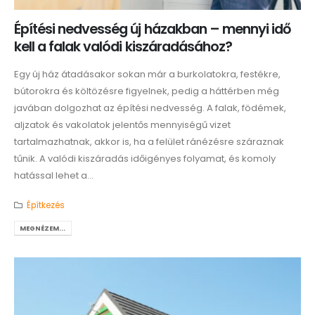
Építési nedvesség új házakban – mennyi idő
kell a falak valódi kiszáradásához?
Egy új ház átadásakor sokan már a burkolatokra, festékre,
bútorokra és költözésre figyelnek, pedig a háttérben még
javában dolgozhat az építési nedvesség. A falak, födémek,
aljzatok és vakolatok jelentős mennyiségű vizet
tartalmazhatnak, akkor is, ha a felület ránézésre száraznak
tűnik. A valódi kiszáradás időigényes folyamat, és komoly
hatással lehet a...
Építkezés
MEGNÉZEM...