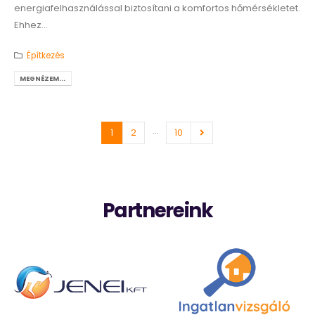
energiafelhasználással biztosítani a komfortos hőmérsékletet.
Ehhez...
Építkezés
MEGNÉZEM...
…
1
2
10
Partnereink