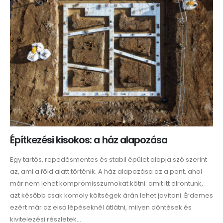
Építkezési kisokos: a ház alapozása
Egy tartós, repedésmentes és stabil épület alapja szó szerint
az, ami a föld alatt történik. A ház alapozása az a pont, ahol
már nem lehet kompromisszumokat kötni: amit itt elrontunk,
azt később csak komoly költségek árán lehet javítani. Érdemes
ezért már az első lépéseknél átlátni, milyen döntések és
kivitelezési részletek...