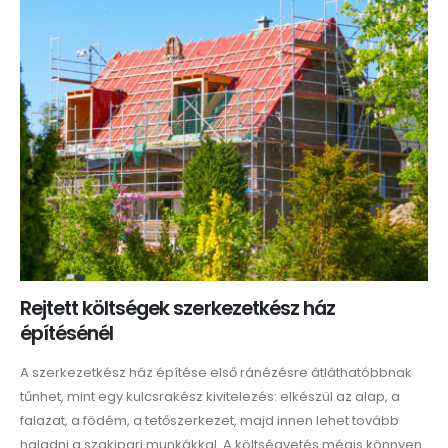
Rejtett költségek szerkezetkész ház
építésénél
A szerkezetkész ház építése első ránézésre átláthatóbbnak
tűnhet, mint egy kulcsrakész kivitelezés: elkészül az alap, a
falazat, a födém, a tetőszerkezet, majd innen lehet tovább
haladni a szakipari munkákkal. A költségvetés mégis könnyen