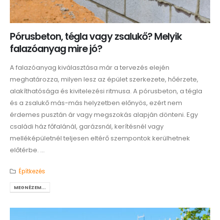
Pórusbeton, tégla vagy zsalukő? Melyik
falazóanyag mire jó?
A falazóanyag kiválasztása már a tervezés elején
meghatározza, milyen lesz az épület szerkezete, hőérzete,
alakíthatósága és kivitelezési ritmusa. A pórusbeton, a tégla
és a zsalukő más-más helyzetben előnyös, ezért nem
érdemes pusztán ár vagy megszokás alapján dönteni. Egy
családi ház főfalánál, garázsnál, kerítésnél vagy
melléképületnél teljesen eltérő szempontok kerülhetnek
előtérbe. ...
Építkezés
MEGNÉZEM...