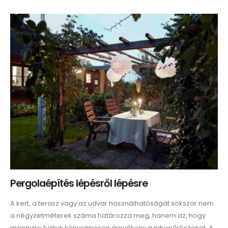
Pergolaépítés lépésről lépésre
A kert, a terasz vagy az udvar használhatóságát sokszor nem
a négyzetméterek száma határozza meg, hanem az, hogy
mennyire tudjuk kényelmesen árnyékolni a pihenőrészeket. A