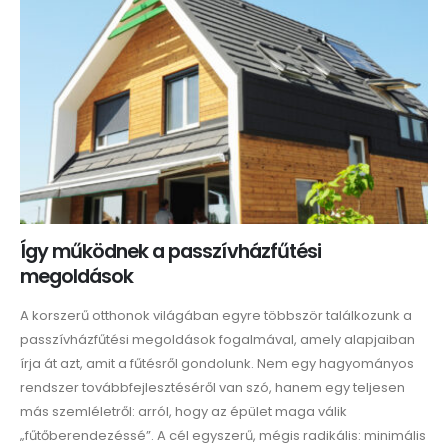
Így működnek a passzívházfűtési
megoldások
A korszerű otthonok világában egyre többször találkozunk a
passzívházfűtési megoldások fogalmával, amely alapjaiban
írja át azt, amit a fűtésről gondolunk. Nem egy hagyományos
rendszer továbbfejlesztéséről van szó, hanem egy teljesen
más szemléletről: arról, hogy az épület maga válik
„fűtőberendezéssé”. A cél egyszerű, mégis radikális: minimális