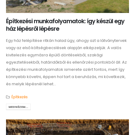
Építkezési munkafolyamatok: így készül egy
ház lépésről lépésre
Egy ház felépítése ritkán halad úgy, ahogy azt a látványtervek
vagy az első költségbecslések alapján elképzeljük. A valós
kivitelezés egymásra épülő döntésekből, szakági
egyeztetésekből, határidőkből és ellenőrzési pontokból áll. Az
építkezési munkafolyamatok ismerete azért fontos, mert így
könnyebb követni, éppen hol tart a beruházás, mi következik,
és melyik lépésnél lehet...
Építkezés
MEGNÉZEM...