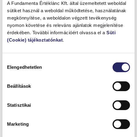
A Fundamenta Értéklánc Kft. által üzemeltetett weboldal
– hol csúsznak el leggyakrabban a
sütiket használ a weboldal működtetése, használatának
kivitelezések?
megkönnyítése, a weboldalon végzett tevékenység
nyomon követése és releváns ajánlatok megjelenítése
A korszerű épületek egyik kulcskérdése a hőhídmentes
érdekében. További információért olvassa el a
Süti
kialakítás, hiszen a rosszul megoldott csomópontok nemcsak
(Cookie) tájékoztatónkat
.
hőveszteséget okoznak, hanem penészesedéshez és
szerkezeti problémákhoz is vezethetnek. A hőhidak sokszor
nem látványos hibákból fakadnak, hanem apró
Hozzájárulás
pontatlanságokból, félreértelmezett részletekből vagy
Elengedhetetlen
kiválasztása
egyszerű kivitelezési kompromisszumokból. Éppen ezért
érdemes végigvenni, hol buknak meg leggyakrabban a
gyakorlatban a...
Beállítások
Építkezés
Statisztikai
MEGNÉZEM...
Marketing