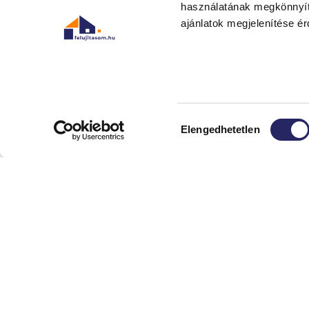
használatának megkönnyít
ajánlatok megjelenítése é
Hozzájárulás
Elengedhetetlen
kiválasztása