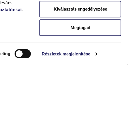
leváns
Kiválasztás engedélyezése
koztatónkat
.
Megtagad
eting
Részletek megjelenítése