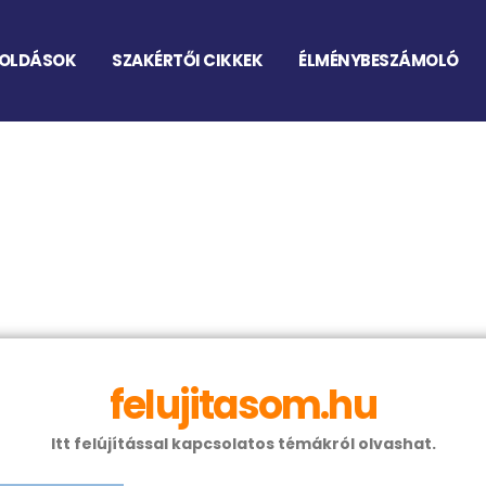
OLDÁSOK
SZAKÉRTŐI CIKKEK
ÉLMÉNYBESZÁMOLÓ
felujitasom.hu
Itt felújítással kapcsolatos témákról olvashat.