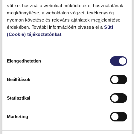
mozgásteret hagyni az előre nem látható tételekre.
sütiket használ a weboldal működtetése, használatának
megkönnyítése, a weboldalon végzett tevékenység
A szerkezetkész állapot csak egy nagyobb építési folyamat
nyomon követése és releváns ajánlatok megjelenítése
középső állomása
. A pontos ajánlat, a részletes műszaki
érdekében. További információért olvassa el a
Süti
tartalom, a közművek előzetes tisztázása és a szakmai
(Cookie) tájékoztatónkat
.
ellenőrzés együtt segíthet abban, hogy a házépítés pénzügyi
oldala is követhető maradjon. Így a következő ütemekre nem
kényszerből, hanem átgondolt döntésekkel lehet továbblépni.
Hozzájárulás
Elengedhetetlen
kiválasztása
Beállítások
HASONLÓ
CIKKEK
Statisztikai
Marketing