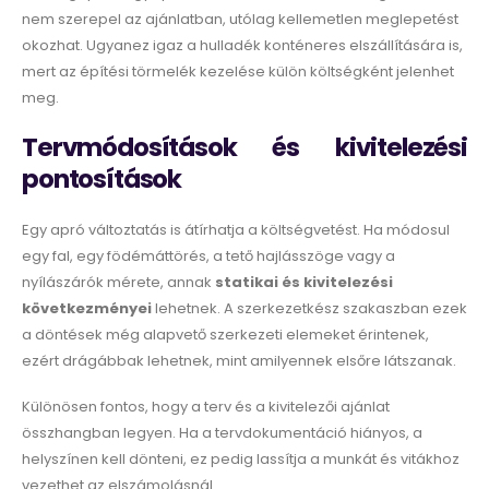
nem szerepel az ajánlatban, utólag kellemetlen meglepetést
okozhat. Ugyanez igaz a hulladék konténeres elszállítására is,
mert az építési törmelék kezelése külön költségként jelenhet
meg.
Tervmódosítások és kivitelezési
pontosítások
Egy apró változtatás is átírhatja a költségvetést. Ha módosul
egy fal, egy födémáttörés, a tető hajlásszöge vagy a
nyílászárók mérete, annak
statikai és kivitelezési
következményei
lehetnek. A szerkezetkész szakaszban ezek
a döntések még alapvető szerkezeti elemeket érintenek,
ezért drágábbak lehetnek, mint amilyennek elsőre látszanak.
Különösen fontos, hogy a terv és a kivitelezői ajánlat
összhangban legyen. Ha a tervdokumentáció hiányos, a
helyszínen kell dönteni, ez pedig lassítja a munkát és vitákhoz
vezethet az elszámolásnál.