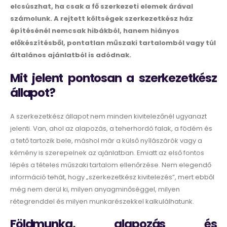
elcsúszhat, ha csak a fő szerkezeti elemek árával
számolunk. A rejtett költségek szerkezetkész ház
építésénél nemcsak hibákból, hanem hiányos
előkészítésből, pontatlan műszaki tartalomból vagy túl
általános ajánlatból is adódnak.
Mit jelent pontosan a szerkezetkész
állapot?
A szerkezetkész állapot nem minden kivitelezőnél ugyanazt
jelenti. Van, ahol az alapozás, a teherhordó falak, a födém és
a tető tartozik bele, máshol már a külső nyílászárók vagy a
kémény is szerepelnek az ajánlatban. Emiatt az első fontos
lépés a tételes műszaki tartalom ellenőrzése. Nem elegendő
információ tehát, hogy „szerkezetkész kivitelezés”, mert ebből
még nem derül ki, milyen anyagminőséggel, milyen
rétegrenddel és milyen munkarészekkel kalkulálhatunk.
Földmunka, alapozás és