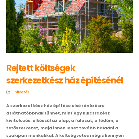
Rejtett költségek
szerkezetkész ház építésénél
Építkezés
A szerkezetkész ház építése első ránézésre
átláthatóbbnak tűnhet, mint egy kulcsrakész
kivitelezés: elkészül az alap, a falazat, a födém, a
tetőszerkezet, majd innen lehet tovább haladni a
szakipari munkákkal. A költségvetés mégis könnyen