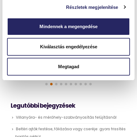
Részletek megjelenítése
Mindennek a megengedése
Az építkezés költségeinek optimalizálása: tippek és
trükkök
Kiválasztás engedélyezése
Az építkezés vagy lakásfelújítás komoly anyagi terhet
jelenthet, ha nem tervezünk tudatosan. A költségek megfelelő
optimalizálásával azonban jelentős megtakarítást érhetünk...
Megtagad
Megnézem
Legutóbbi bejegyzések
Villanyóra- és mérőhely-szabványosítás felújításnál
Beltéri ajtók festése, fóliázása vagy cseréje: gyors frissítés
bontás nélkül