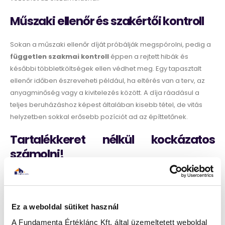
Műszaki ellenőr és szakértői kontroll
Sokan a műszaki ellenőr díját próbálják megspórolni, pedig a
független szakmai kontroll
éppen a rejtett hibák és
későbbi többletköltségek ellen védhet meg. Egy tapasztalt
ellenőr időben észreveheti például, ha eltérés van a terv, az
anyagminőség vagy a kivitelezés között. A díja ráadásul a
teljes beruházáshoz képest általában kisebb tétel, de vitás
helyzetben sokkal erősebb pozíciót ad az építtetőnek.
Tartalékkeret nélkül kockázatos
számolni!
A rejtett költségek szerkezetkész ház építésénél akkor
kezelhetők a legjobban, ha már az elején számolunk
tartalékkerettel
. Ez nem pazarlás, hanem biztonsági sáv.
Ez a weboldal sütiket használ
Egy családi háznál érdemes legalább 10–15 százaléknyi
A Fundamenta Értéklánc Kft. által üzemeltetett weboldal