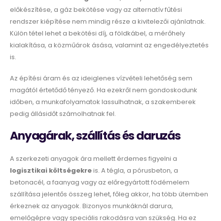
előkészítése, a gáz bekötése vagy az alternatív fűtési
rendszer kiépítése nem mindig része a kivitelezői ajánlatnak.
Külön tétel lehet a bekötési díj, a földkábel, a mérőhely
kialakítása, a közműárok ásása, valamint az engedélyeztetés
is.
Az építési áram és az ideiglenes vízvételi lehetőség sem
magától értetődő tényező. Ha ezekről nem gondoskodunk
időben, a munkafolyamatok lassulhatnak, a szakemberek
pedig állásidőt számolhatnak fel.
Anyagárak, szállítás és daruzás
A szerkezeti anyagok ára mellett érdemes figyelni a
logisztikai költségekre
is. A tégla, a pórusbeton, a
betonacél, a faanyag vagy az előregyártott födémelem
szállítása jelentős összeg lehet, főleg akkor, ha több ütemben
érkeznek az anyagok. Bizonyos munkáknál darura,
emelőgépre vagy speciális rakodásra van szükség. Ha ez