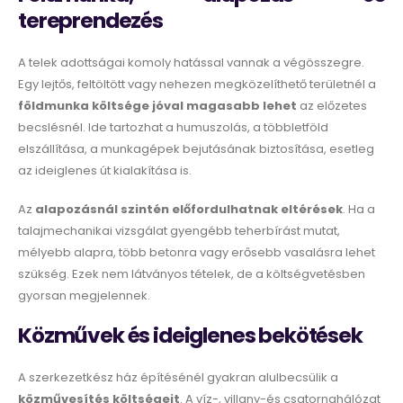
tereprendezés
A telek adottságai komoly hatással vannak a végösszegre.
Egy lejtős, feltöltött vagy nehezen megközelíthető területnél a
földmunka költsége jóval magasabb lehet
az előzetes
becslésnél. Ide tartozhat a humuszolás, a többletföld
elszállítása, a munkagépek bejutásának biztosítása, esetleg
az ideiglenes út kialakítása is.
Az
alapozásnál szintén előfordulhatnak eltérések
. Ha a
talajmechanikai vizsgálat gyengébb teherbírást mutat,
mélyebb alapra, több betonra vagy erősebb vasalásra lehet
szükség. Ezek nem látványos tételek, de a költségvetésben
gyorsan megjelennek.
Közművek és ideiglenes bekötések
A szerkezetkész ház építésénél gyakran alulbecsülik a
közművesítés
költségeit
. A víz-, villany-és csatornahálózat