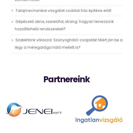
Talajmechanikai vizsgálat családi ház építése előtt
Gépészeti akna, szerelőfal, strang: hogyan tervezzünk
hozzáférhető rendszereket?
Szakértőnk válaszol: Szúnyogháló-csapdák! Miért jön be a
légy a méregdrága háló mellett is?
Partnereink