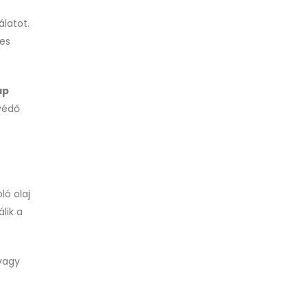
álatot.
mes
ap
 védő
ló olaj
lik a
 vagy