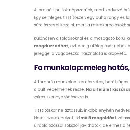
A laminált pultok népszerűek, mert kedvező árúa
Egy semleges tisztítószer, egy puha rongy és l
súrolószerrel kezelni, mert a mikrokarcoláso
Különösen a toldásoknál és a mosogató körül ke
megduzzadhat
, ezt pedig utólag már nehéz e
jelleggel a vágódeszka használata is alapvető.
Fa munkalap: meleg hatás,
A tömörfa munkalap természetes, barátságos fe
a pult védelmének része.
Ha a felület kiszára
zsíros szennyeződésekre is.
Tisztításkor ne áztassuk, inkább enyhén nedves 
klóros szerek helyett
kímélő megoldást
válass
újraolajozással sokszor javíthatók, de ehhez a 