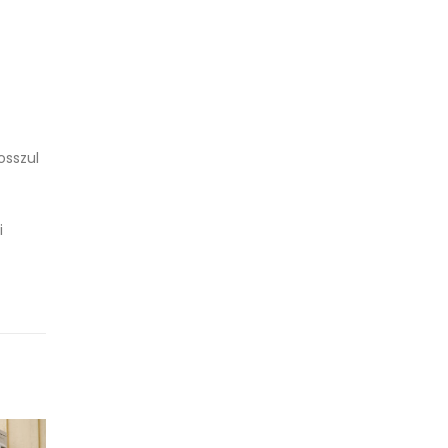
osszul
i