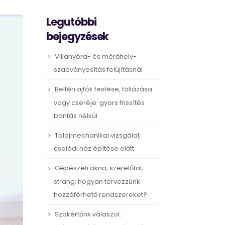
Legutóbbi
bejegyzések
Villanyóra- és mérőhely-
szabványosítás felújításnál
Beltéri ajtók festése, fóliázása
vagy cseréje: gyors frissítés
bontás nélkül
Talajmechanikai vizsgálat
családi ház építése előtt
Gépészeti akna, szerelőfal,
strang: hogyan tervezzünk
hozzáférhető rendszereket?
Szakértőnk válaszol: