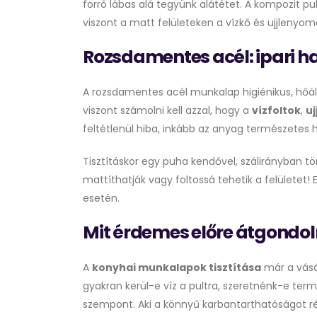
forró lábas alá tegyünk alátétet. A kompozit pu
viszont a matt felületeken a vízkő és ujjlenyo
Rozsdamentes acél: ipari h
A rozsdamentes acél munkalap higiénikus, hőáll
viszont számolni kell azzal, hogy a
vízfoltok
,
u
feltétlenül hiba, inkább az anyag természetes h
Tisztításkor egy puha kendővel, szálirányban tör
mattíthatják vagy foltossá tehetik a felületet!
esetén.
Mit érdemes előre átgondoln
A
konyhai munkalapok tisztítása
már a vásá
gyakran kerül-e víz a pultra, szeretnénk-e te
szempont. Aki a könnyű karbantarthatóságot rés