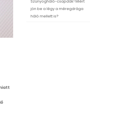
Szúnyogháló-csapdák! Miért
jön be a légy a méregdrága
háló mellett is?
miatt
lő