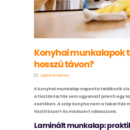
Konyhai munkalapok tis
hosszú távon?
Lakberendezés
A konyhai munkalap naponta találkozik vízze
a tisztántartás sem ugyanazt jelenti egy l
esetében. A szép konyha nem a takarítás m
tisztítószert és módszert válasszunk.
Laminált munkalap: praktik