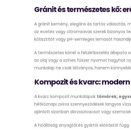
Gránit és természetes kő: e
A gránit kemény, elegáns és tartós választás, 
az ecetes vagy citromsavas szerek bizonyos t
kőtisztítót vagy pH-semleges lemosót használj
A természetes kőnél a felületkezelés állapota s
az olaj vagy a színes fűszer nyomot hagyhat ra
munkalap ne csak látványos, hanem könnyebbe
Kompozit és kvarc: modern f
A kvarc kompozit munkalapok
tömörek, egysé
hétköznapi zsíros szennyeződések langyos vízzel
ajánlott azonban dörzsszivacsot vagy szemcsés
A hőállóság anyagtól és gyártói előírástól függ.