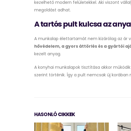
kezelhető modern felületekkel. Aki viszont váll
megoldást adhat.
A tartós pult kulcsa az any
A munkalap élettartamát nem kizárólag az ár v
hővédelem, a gyors áttörlés és a gyártói a
kezelt anyag.
A konyhai munkalapok tisztítása akkor működik
szerint történik. Így a pult nemcsak új korában
HASONLÓ
CIKKEK