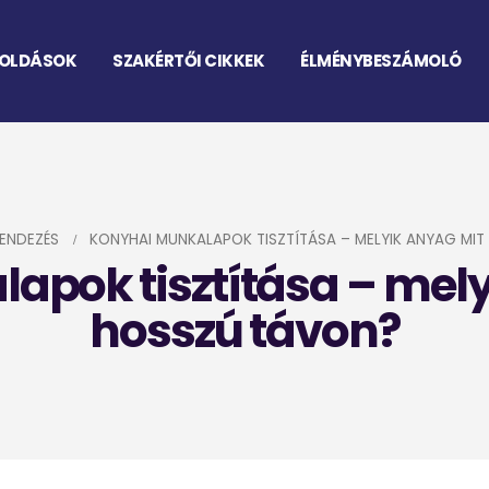
OLDÁSOK
SZAKÉRTŐI CIKKEK
ÉLMÉNYBESZÁMOLÓ
ENDEZÉS
KONYHAI MUNKALAPOK TISZTÍTÁSA – MELYIK ANYAG MIT
pok tisztítása – mely
hosszú távon?