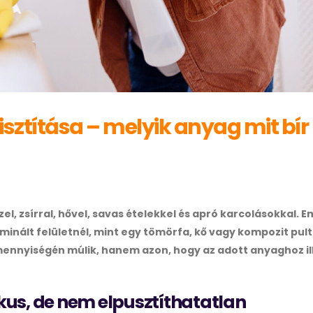
ztítása – melyik anyag mit bír
l, zsírral, hővel, savas ételekkel és apró karcolásokkal. E
aminált felületnél, mint egy tömörfa, kő vagy kompozit pult
ennyiségén múlik, hanem azon, hogy az adott anyaghoz il
us, de nem elpusztíthatatlan