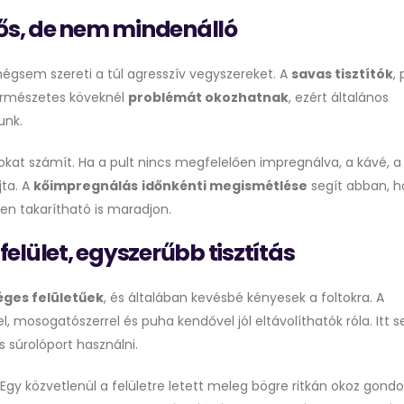
rős, de nem mindenálló
mégsem szereti a túl agresszív vegyszereket. A
savas tisztítók
,
ermészetes köveknél
problémát okozhatnak
, ezért általános
unk.
okat számít. Ha a pult nincs megfelelően impregnálva, a kávé, a 
jta. A
kőimpregnálás
időnkénti megismétlése
segít abban, h
n takarítható is maradjon.
elület, egyszerűbb tisztítás
ges felületűek
, és általában kevésbé kényesek a foltokra. A
, mosogatószerrel és puha kendővel jól eltávolíthatók róla. Itt 
 súrolóport használni.
 Egy közvetlenül a felületre letett meleg bögre ritkán okoz gondo