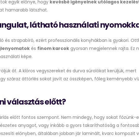
ltok egyik előnye, hogy
kevésbé igényelnek utólagos kezelés
mat hamarabb látszhat.
angulat, látható használati nyomokka
ó és strapabíró, ezért professzionális konyhákban is gyakori. Ot
jjlenyomatok
és
finom karcok
gyorsan megjelennek rajta. Ez
asználati képe.
öljük át. A klóros vegyszereket és durva súrolókat kerüljük, mert
 Egy száraz áttörlés sokat javít az összképen, főleg keményebb ví
i választás előtt?
rlás előtt fontos szempont. Nem mindegy, hogy sokat főzünk-e
rmészetes anyagot, vagy inkább a gyors takaríthatóság a fontosa
zesíti előnyben, általában jobban jár laminált, kvarc kompozit v