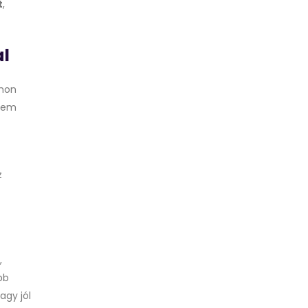
t
,
l
thon
 nem
z
,
bb
agy jól