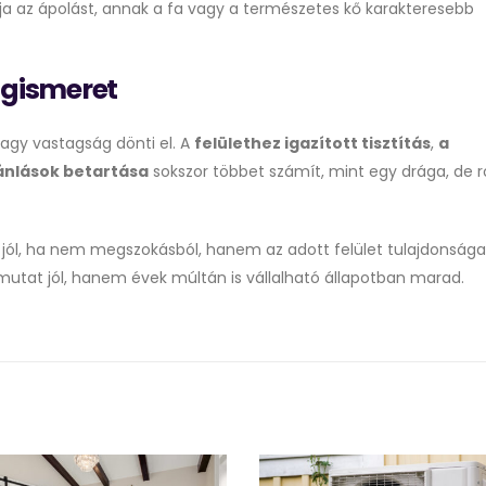
alja az ápolást, annak a fa vagy a természetes kő karakteresebb
agismeret
agy vastagság dönti el. A
felülethez igazított tisztítás
,
a
jánlások betartása
sokszor többet számít, mint egy drága, de r
 jól, ha nem megszokásból, hanem az adott felület tulajdonsága
 mutat jól, hanem évek múltán is vállalható állapotban marad.