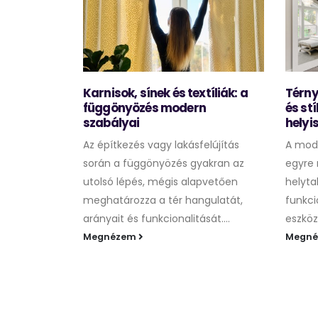
zoba
Karnisok, sínek és textíliák: a
Térny
függönyözés modern
és st
szabályai
helyi
oba
Az építkezés vagy lakásfelújítás
A mode
m csupán
során a függönyözés gyakran az
egyre 
ga – egyre
utolsó lépés, mégis alapvetően
helyta
 kényelmes,
meghatározza a tér hangulatát,
funkci
arányait és funkcionalitását....
eszköz 
Megnézem
Megn