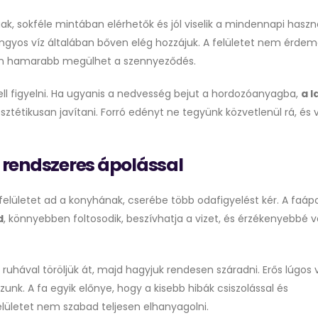
k, sokféle mintában elérhetők és jól viselik a mindennapi haszn
angyos víz általában bőven elég hozzájuk. A felületet nem érde
kban hamarabb megülhet a szennyeződés.
ll figyelni. Ha ugyanis a nedvesség bejut a hordozóanyagba,
a l
sztétikusan javítani. Forró edényt ne tegyünk közvetlenül rá, és
 rendszeres ápolással
lületet ad a konyhának, cserébe több odafigyelést kér. A faápo
d
, könnyebben foltosodik, beszívhatja a vizet, és érzékenyebbé vá
ruhával töröljük át, majd hagyjuk rendesen száradni. Erős lúgos
zunk. A fa egyik előnye, hogy a kisebb hibák csiszolással és
felületet nem szabad teljesen elhanyagolni.