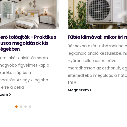
erő tolóajtók – Praktikus
Fűtés klímával: mikor éri
ílusos megoldások kis
Bár sokan azért ruháznak be 
ségekben
légkondicionáló készülékbe, 
rn lakáskialakítás során
nyáron kellemesen hűvös
nagyobb figyelmet kap a
maradhasson az otthonuk, eg
karékosság és a
elterjedtebb megoldás a hűt
onalitás. Az egyik legjobb
fűtő...
erre a célra...
Megnézem
ézem