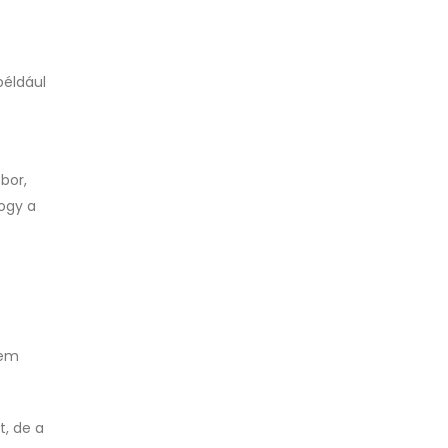
 például
bor,
ogy a
sem
t, de a