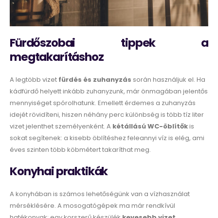
Fürdőszobai tippek a
megtakarításhoz
A legtöbb vizet
fürdés és zuhanyzás
során használjuk el. Ha
kádfürdő helyett inkább zuhanyzunk, már önmagában jelentős
mennyiséget spórolhatunk. Emellett érdemes a zuhanyzás
idejét rövidíteni, hiszen néhány perc különbség is több tíz liter
vizet jelenthet személyenként. A
kétállású WC-öblítők
is
sokat segítenek: a kisebb öblítéshez feleannyi víz is elég, ami
éves szinten több köbmétert takaríthat meg.
Konyhai praktikák
A konyhában is számos lehetőségünk van a vízhasználat
mérséklésére. A mosogatógépek ma már rendkívül
hatékonyak: egy korszerű készülék
kevesebb vizet