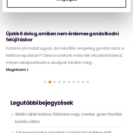
Újabb 6 dolog, amiben nem érdemes gondolkodni
felújításkor
Fotókon jól mutat ugyan, ám később rengeteg gondot okoz a
hétköznapokban? Cikksorozatunk második részéből kiderül,
milyen elképzelésekre aludjunk inkább még...
Megnézem
Legutóbbi bejegyzések
Beltéri ajtók festése, fóliázása vagy cseréje: gyors frissítés
bontás nélkül
Talajmechanikai vizsgálat családi ház építése előtt