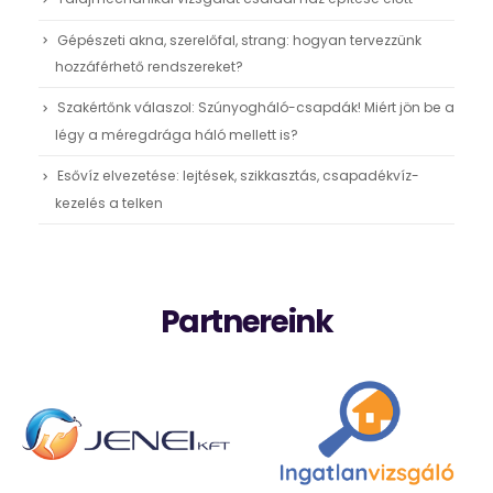
Gépészeti akna, szerelőfal, strang: hogyan tervezzünk
hozzáférhető rendszereket?
Szakértőnk válaszol: Szúnyogháló-csapdák! Miért jön be a
légy a méregdrága háló mellett is?
Esővíz elvezetése: lejtések, szikkasztás, csapadékvíz-
kezelés a telken
Partnereink