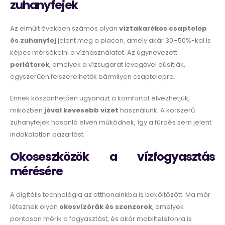
zuhanyfejek
Az elmúlt években számos olyan
víztakarékos csaptelep
és zuhanyfej
jelent meg a piacon, amely akár 30–50%-kal is
képes mérsékelni a vízhasználatot. Az úgynevezett
perlátorok
, amelyek a vízsugarat levegővel dúsítják,
egyszerűen felszerelhetők bármilyen csaptelepre.
Ennek köszönhetően ugyanazt a komfortot élvezhetjük,
miközben
jóval kevesebb vizet
használunk. A korszerű
zuhanyfejek hasonló elven működnek, így a fürdés sem jelent
indokolatlan pazarlást.
Okoseszközök a vízfogyasztás
mérésére
A digitális technológia az otthonainkba is beköltözött. Ma már
léteznek olyan
okosvízórák és szenzorok
, amelyek
pontosan mérik a fogyasztást, és akár mobiltelefonra is