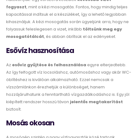
fogyaszt
, mint a kézi mosogatás. Fontos, hogy mindig teljes
kapacitással indítsuk el a készüléket, így a lehető legjobban
kihasználjuk. A kézi mosogatás során ügyeljünk arra, hogy ne
folyassuk feleslegesen a vizet, inkább
töltsünk meg egy
mosogatótálcát
, és abban öblítsük el az edényeket.
Esővíz hasznosítása
Az
esővíz gyűjtése és felhasználása
egyre elterjedtebb.
Az így felfogott víz locsoláshoz, autómosáshoz vagy akár WC-
öblítéshez is kiválóan alkalmazható. Ezzel nemcsak a
vízszámlánkon érezhetjük a különbséget, hanem
hozzájárulhatunk a fenntartható vízgazdálkodáshoz is. Egy jól
kiépített rendszer hosszú távon
jelentős megtakarítást
biztosít.
Mosás okosan
A mosógép szintén a nagy vízfogyasztók közé tartozik.