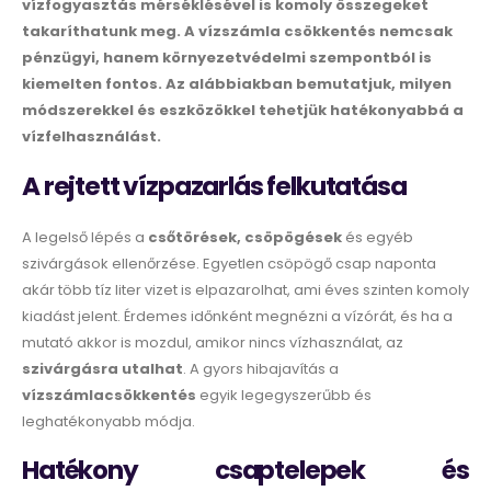
vízfogyasztás mérséklésével is komoly összegeket
takaríthatunk meg. A vízszámla csökkentés nemcsak
pénzügyi, hanem környezetvédelmi szempontból is
kiemelten fontos. Az alábbiakban bemutatjuk, milyen
módszerekkel és eszközökkel tehetjük hatékonyabbá a
vízfelhasználást.
A rejtett vízpazarlás felkutatása
A legelső lépés a
csőtörések, csöpögések
és egyéb
szivárgások ellenőrzése. Egyetlen csöpögő csap naponta
akár több tíz liter vizet is elpazarolhat, ami éves szinten komoly
kiadást jelent. Érdemes időnként megnézni a vízórát, és ha a
mutató akkor is mozdul, amikor nincs vízhasználat, az
szivárgásra utalhat
. A gyors hibajavítás a
vízszámlacsökkentés
egyik legegyszerűbb és
leghatékonyabb módja.
Hatékony csaptelepek és