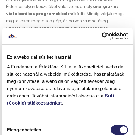
Érdemes olyan készüléket választani, amely
energia- és
víztakarékos programokkal
működik. Mindig várjuk meg,
míg teljesen megtelik a gép, és ha van rá lehetőség,
válasszunk rövidített programot. A mosószer helyes
adagolása is hozzájárul a hatékony működéshez, hiszen a túl
sok hab felesleges öblítéseket igényel.
A tudatosság, mint alapelv
Ez a weboldal sütiket használ
A Fundamenta Értéklánc Kft. által üzemeltetett weboldal
A legmodernebb eszközök sem érnek sokat, ha nem alakítunk
sütiket használ a weboldal működtetése, használatának
ki
tudatos szokásokat
. A csap elzárása fogmosás vagy
megkönnyítése, a weboldalon végzett tevékenység
borotválkozás közben, a mosogatógép és a mosógép helyes
nyomon követése és releváns ajánlatok megjelenítése
használata, illetve a locsolás helyes időzítése mind
érdekében. További információért olvassa el a
Süti
hozzájárulhat a megtakarításhoz. Ha a család minden tagja
(Cookie) tájékoztatónkat
.
odafigyel ezekre, az hamar kézzelfogható eredményt hoz.
Összegzés
Hozzájárulás
Elengedhetetlen
kiválasztása
A vízfogyasztás mérséklése egyszerre szolgálja a