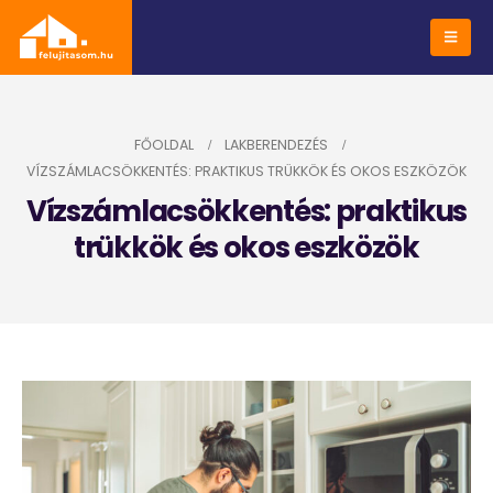
FŐOLDAL
LAKBERENDEZÉS
VÍZSZÁMLACSÖKKENTÉS: PRAKTIKUS TRÜKKÖK ÉS OKOS ESZKÖZÖK
Vízszámlacsökkentés: praktikus
trükkök és okos eszközök