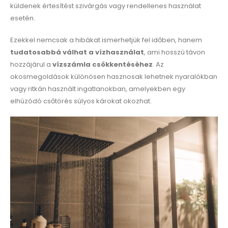
küldenek értesítést szivárgás vagy rendellenes használat
esetén.
Ezekkel nemcsak a hibákat ismerhetjük fel időben, hanem
tudatosabbá válhat a vízhasználat
, ami hosszú távon
hozzájárul a
vízszámla csökkentéséhez
. Az
okosmegoldások különösen hasznosak lehetnek nyaralókban
vagy ritkán használt ingatlanokban, amelyekben egy
elhúzódó csőtörés súlyos károkat okozhat.