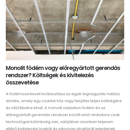
Monolit födém vagy előregyártott gerendás
rendszer? Költségek és kivitelezés
összevetése
A födémszerkezet kiválasztása az egyik legnagyobb hatású
döntés, amely egy családi ház vagy felújítás teljes költségére
és időzítésére kihat. A monolit vasbeton födém és az
előregyártott gerendás rendszer között első ránézésre csak
technológiai különbség van, valójában azonban teljesen
eltérő kivitelezési logikát és pénzügyi struktúrát jelentenek.