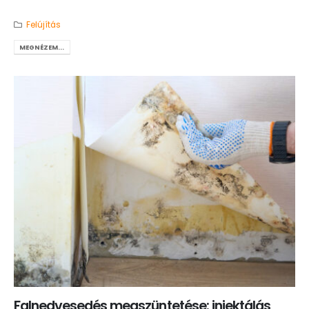
Felújítás
MEGNÉZEM...
Falnedvesedés megszüntetése: injektálás,