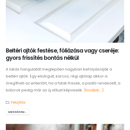
Beltéri ajtók festése, fóliázása vagy cseréje:
gyors frissítés bontás nélkül
A lakás hangulatát meglepően nagyban befolyásolják a
beltéri ajtók. Egy elsárgult, karcos, régi ajtólap akkor is
öregítheti az enteriőrt, ha a falak frissek, a padló rendezett, a
bútorok pedig már az új stílust képviselik.
(tovább…)
Felújítás
MEGNÉZEM...