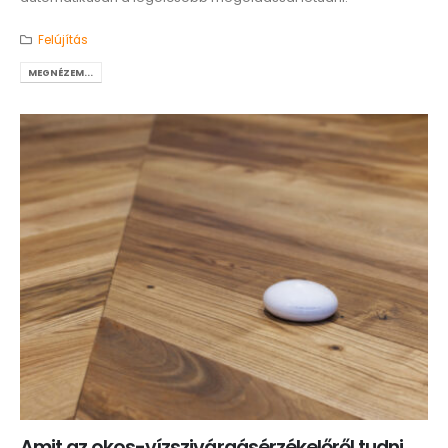
Felújítás
MEGNÉZEM...
Amit az okos-vízszivárgásérzékelőről tudni