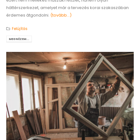
ezért nem mellékes műszaki részlet, hanem olyan
háttérszerkezet, amelyet már a tervezés korai szakaszában
érdemes átgondolni.
(tovább…)
Felújítás
MEGNÉZEM...