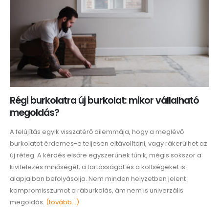
Régi burkolatra új burkolat: mikor vállalható
megoldás?
A felújítás egyik visszatérő dilemmája, hogy a meglévő
burkolatot érdemes-e teljesen eltávolítani, vagy rákerülhet az
új réteg. A kérdés elsőre egyszerűnek tűnik, mégis sokszor a
kivitelezés minőségét, a tartósságot és a költségeket is
alapjaiban befolyásolja. Nem minden helyzetben jelent
kompromisszumot a ráburkolás, ám nem is univerzális
megoldás.
(tovább…)