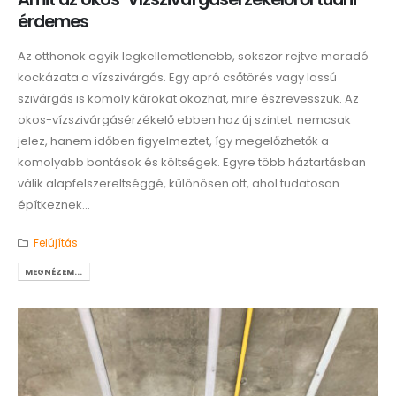
érdemes
Az otthonok egyik legkellemetlenebb, sokszor rejtve maradó
kockázata a vízszivárgás. Egy apró csőtörés vagy lassú
szivárgás is komoly károkat okozhat, mire észrevesszük. Az
okos-vízszivárgásérzékelő ebben hoz új szintet: nemcsak
jelez, hanem időben figyelmeztet, így megelőzhetők a
komolyabb bontások és költségek. Egyre több háztartásban
válik alapfelszereltséggé, különösen ott, ahol tudatosan
építkeznek...
Felújítás
MEGNÉZEM...