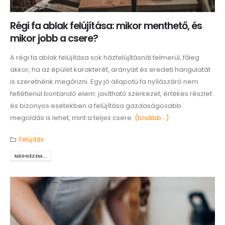
Régi fa ablak felújítása: mikor menthető, és
mikor jobb a csere?
A régi fa ablak felújítása sok házfelújításnál felmerül, főleg
akkor, ha az épület karakterét, arányait és eredeti hangulatát
is szeretnénk megőrizni. Egy jó állapotú fa nyílászáró nem
feltétlenül bontandó elem: javítható szerkezet, értékes részlet
és bizonyos esetekben a felújítása gazdaságosabb
megoldás is lehet, mint a teljes csere.
(tovább…)
Felújítás
MEGNÉZEM...