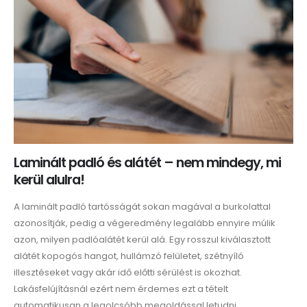
Laminált padló és alátét – nem mindegy, mi
kerül alulra!
A laminált padló tartósságát sokan magával a burkolattal
azonosítják, pedig a végeredmény legalább ennyire múlik
azon, milyen padlóalátét kerül alá. Egy rosszul kiválasztott
alátét kopogós hangot, hullámzó felületet, szétnyíló
illesztéseket vagy akár idő előtti sérülést is okozhat.
Lakásfelújításnál ezért nem érdemes ezt a tételt
automatikusan a legolcsóbb megoldással letudni.