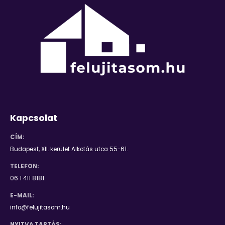
Kapcsolat
CÍM:
Budapest, XII. kerület Alkotás utca 55-61.
TELEFON:
06 1 411 8181
E-MAIL:
info@felujitasom.hu
NYITVA TARTÁS: