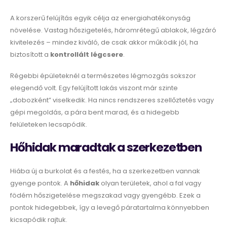
A korszerű felújítás egyik célja az energiahatékonyság
növelése. Vastag hőszigetelés, háromrétegű ablakok, légzáró
kivitelezés – mindez kiváló, de csak akkor működik jól, ha
biztosított a
kontrollált légcsere
.
Régebbi épületeknél a természetes légmozgás sokszor
elegendő volt. Egy felújított lakás viszont már szinte
„dobozként” viselkedik. Ha nincs rendszeres szellőztetés vagy
gépi megoldás, a pára bent marad, és a hidegebb
felületeken lecsapódik.
Hőhidak maradtak a szerkezetben
Hiába új a burkolat és a festés, ha a szerkezetben vannak
gyenge pontok. A
hőhidak
olyan területek, ahol a fal vagy
födém hőszigetelése megszakad vagy gyengébb. Ezek a
pontok hidegebbek, így a levegő páratartalma könnyebben
kicsapódik rajtuk.