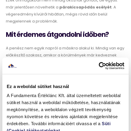
Ezek önmagukban nem mindig okoznak gondot, de együtt
már jelentősen növelhetik a
párakicsapódás esélyét
. A
végeredmény kívülről hibátlan, mégis rövid időn belül
megjelennek a problémák.
Mit érdemes átgondolni időben?
A penész nem egyik napról a másikra alakul ki. Mindig van egy
előkészítő szakasz, amikor a körülmények már kedveznek
neki. Érdemes figyelni a páratartalomra, a szellőztetésre és az
egyenletes hőmérsékletre.
Egy jól felújított lakás akkor marad valóban tartósan jó
Ez a weboldal sütiket használ
állapotban, ha a
kivitelezési döntések
és a
használati
szokások
összhangban vannak. Ha ez a kettő elcsúszik
A Fundamenta Értéklánc Kft. által üzemeltetett weboldal
egymástól, a penész előbb-utóbb megjelenik, függetlenül
sütiket használ a weboldal működtetése, használatának
attól, mennyire friss a felújítás.
megkönnyítése, a weboldalon végzett tevékenység
nyomon követése és releváns ajánlatok megjelenítése
érdekében. További információért olvassa el a
Süti
(Cookie) tájékoztatónkat
.