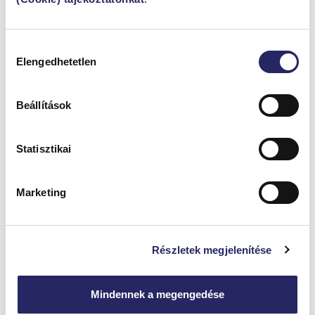
HASONLÓ
CIKKEK
Hozzájárulás
Elengedhetetlen
kiválasztása
Beállítások
Statisztikai
Marketing
Régi burkolatra új burkolat: mikor vállalható
megoldás?
Részletek megjelenítése
A felújítás egyik visszatérő dilemmája, hogy a meglévő
burkolatot érdemes-e teljesen eltávolítani, vagy rákerülhet az
Mindennek a megengedése
új réteg. A kérdés elsőre...
Megnézem