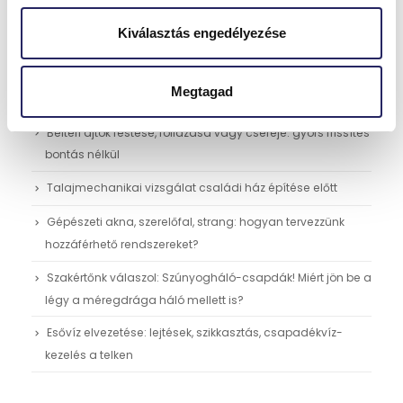
Kiválasztás engedélyezése
Megtagad
Legutóbbi bejegyzések
Beltéri ajtók festése, fóliázása vagy cseréje: gyors frissítés
bontás nélkül
Talajmechanikai vizsgálat családi ház építése előtt
Gépészeti akna, szerelőfal, strang: hogyan tervezzünk
hozzáférhető rendszereket?
Szakértőnk válaszol: Szúnyogháló-csapdák! Miért jön be a
légy a méregdrága háló mellett is?
Esővíz elvezetése: lejtések, szikkasztás, csapadékvíz-
kezelés a telken