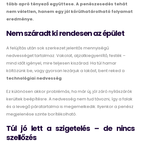
több apró tényező együttese. A penészesedés tehát
nem véletlen, hanem egy jól körülhatárolható folyamat
eredménye.
Nem száradt ki rendesen az épület
A felújítás után sok szerkezet jelentős mennyiségű
nedvességet tartalmaz. Vakolat, aljzatkiegyenlítő, festék –
mind időt igényel, mire teljesen kiszárad. Ha túl hamar
költözünk be, vagy gyorsan lezárjuk a lakást, bent reked a
technológiai nedvesség
.
Ez különösen akkor problémás, ha már új, jól záró nyílászárók
kerültek beépítésre. A nedvesség nem tud távozni, így a falak
és a levegő páratartalma is megemelkedik. Ilyenkor a penész
megjelenése szinte borítékolható.
Túl jó lett a szigetelés – de nincs
szellőzés