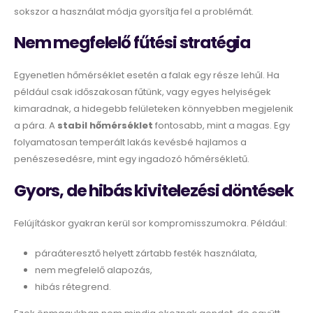
sokszor a használat módja gyorsítja fel a problémát.
Nem megfelelő fűtési stratégia
Egyenetlen hőmérséklet esetén a falak egy része lehűl. Ha
például csak időszakosan fűtünk, vagy egyes helyiségek
kimaradnak, a hidegebb felületeken könnyebben megjelenik
a pára. A
stabil hőmérséklet
fontosabb, mint a magas. Egy
folyamatosan temperált lakás kevésbé hajlamos a
penészesedésre, mint egy ingadozó hőmérsékletű.
Gyors, de hibás kivitelezési döntések
Felújításkor gyakran kerül sor kompromisszumokra. Például:
páraáteresztő helyett zártabb festék használata,
nem megfelelő alapozás,
hibás rétegrend.