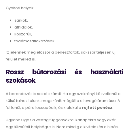
Gyakori helyek:
sarkok,
áthidalók,
koszorúk,
födémcsatlakozások.
Itt jelennek meg először a penészfoltok, sokszor teljesen új
felület mellett is.
Rossz bútorozási és használati
szokások
A berendezés is sokat számít. Ha egy szekrényt közvetlenül a
külső falhoz tolunk, megszűnik mögötte a levegő áramlása. A
fal lehűl, a pára lecsapódik, és kialakul a
rejtett penész
.
Ugyanez igaz a vastag függönyökre, kanapékra vagy akár
egy túlzsúfolt helyiségre is. Nem mindig a kivitelezés a hibás,