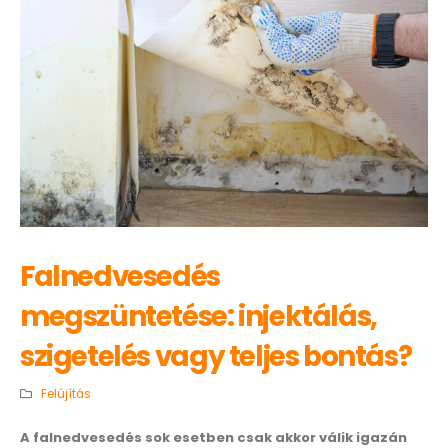
Falnedvesedés
megszüntetése: injektálás,
szigetelés vagy teljes bontás?
Felújítás
A falnedvesedés sok esetben csak akkor válik igazán