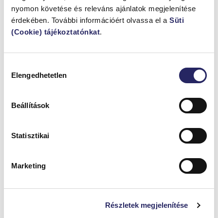
jelentenek biztonságot. Egy ilyen állapot érezhetően más
nyomon követése és releváns ajánlatok megjelenítése
komfortot ad, és hosszú távon az épület értékében is
érdekében. További információért olvassa el a
Süti
megmutatkozik.
(Cookie) tájékoztatónkat
.
Hozzájárulás
Elengedhetetlen
kiválasztása
HASONLÓ
CIKKEK
Beállítások
Statisztikai
Marketing
Részletek megjelenítése