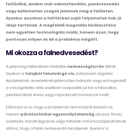
feltűnővé, amikor már vakolatleválás, penészesedés
vagy kellemetlen szagok jelennek meg a felületen.
Ilyenkor azonban a háttérben zajló folyamatok már jó
ideje tartanak. A megfelelő megoldás kiválasztása
nem egyetlen technológián múlik, hanem azon, hogy
pontosan milyen ok áll a probléma mögött.
Mi okozza a falnedvesedést?
A jelenség hátterében többféle
nedvességforrás
állhat.
Gyakori a
talajból felszivárgó víz,
különösen régebbi
épületeknél, amelyeknél jellemzően hiányzik vagy elöregedett
a vízszigetelés. Más esetben csapadék jut be a falazatba,
például hibás eresz vagy repedezett homlokzat miatt.
Előfordul az is, hogy a problémát nem kívülről érkező víz,
hanem
páratechnikai egyensúlytalanság
okozza. Rossz
szellőzés, túlzott légzárás vagy hőhidak mind hozzájárulhatnak
ahhoz, hogy a falak nedvesedni kezdjenek. Ilyenkor a