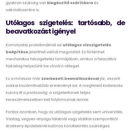
gyakran szükség van
kiegészítő szárításra
és
vakolatcserére is.
Utólagos szigetelés: tartósabb, de
beavatkozást igényel
Komolyabb problémáknál az
utólagos
vízszigetelés
beépítése
jelenthet valódi megoldást. Ez történhet
mechanikus falszigetelés formájában, amikor a falazatba
fizikailag helyezünk be vízzáró réteget.
Ez a módszer már
szerkezeti beavatkozással
jár, viszont
sokkal kiszámíthatóbb eredményt ad. A megfelelő kivitelezés
kulcsa itt a pontosság: a szigetelésnek teljes
keresztmetszetben kell folytonosnak lennie.
Fontos azonban, hogy az utólagos szigetelés sem univerzális.
Vastag, vegyes anyagú falaknál vagy statikai szempontból
érzékeny épületeknél különös körültekintés szükséges.