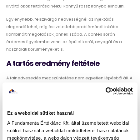
kiváltó okok feltárása nélkül könnyű rossz irányba elindulni.
Egy enyhébb, felszivárgó nedvességnél az injektálás
elegendő lehet, míg összetettebb problémánál inkább
kombinált megoldások jönnek szóba. A döntés során
érdemes figyelembe venni az épület korát, anyagát és a
használati körülményeket is.
A tartós eredmény feltétele
A falnedvesedés megszüntetése nem egyetlen lépésből áll. A
siker kulcsa a
rendszerszintű gondolkodás
: a vízszigetelés,
a vakolat, a szellőzés és akár a fűtési szokások
összehangolása.
Ez a weboldal sütiket használ
Egy jól megválasztott technológia képes stabil állapotot
teremteni, de csak akkor, ha a kiváltó okot is kezeljük.
A Fundamenta Értéklánc Kft. által üzemeltetett weboldal
Ellenkező esetben a probléma idővel újra megjelenhet, akár
sütiket használ a weboldal működtetése, használatának
más formában. A száraz falak nemcsak műszaki értelemben
megkönnyítése, a weboldalon végzett tevékenység