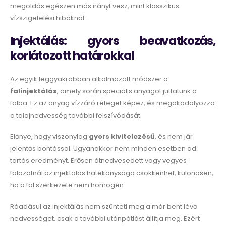
megoldás egészen más irányt vesz, mint klasszikus
vízszigetelési hibáknál.
Injektálás: gyors beavatkozás,
korlátozott határokkal
Az egyik leggyakrabban alkalmazott módszer a
falinjektálás
, amely során speciális anyagot juttatunk a
falba. Ez az anyag vízzáró réteget képez, és megakadályozza
a talajnedvesség további felszívódását.
Előnye, hogy viszonylag
gyors kivitelezésű
, és nem jár
jelentős bontással. Ugyanakkor nem minden esetben ad
tartós eredményt. Erősen átnedvesedett vagy vegyes
falazatnál az injektálás hatékonysága csökkenhet, különösen,
ha a fal szerkezete nem homogén.
Ráadásul az injektálás nem szünteti meg a már bent lévő
nedvességet, csak a további utánpótlást állítja meg. Ezért