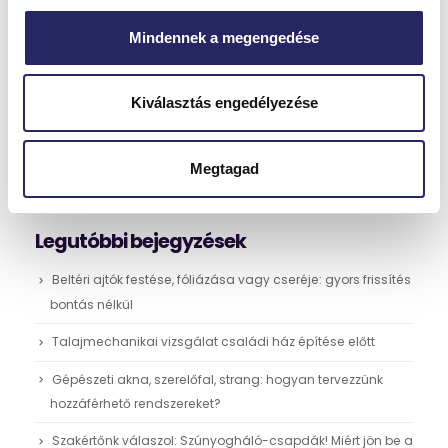
Nemes-, dísz- vagy műgyantaalapú vakolat – mikor
melyik a jobb választás?
Mindennek a megengedése
A végső homlokzati réteg kiválasztása nemcsak esztétikai
kérdés, hanem hosszú távú befektetés is. A vakolat típusától
Kiválasztás engedélyezése
függően alakul az épület...
Megnézem
Megtagad
Legutóbbi bejegyzések
Beltéri ajtók festése, fóliázása vagy cseréje: gyors frissítés
bontás nélkül
Talajmechanikai vizsgálat családi ház építése előtt
Gépészeti akna, szerelőfal, strang: hogyan tervezzünk
hozzáférhető rendszereket?
Szakértőnk válaszol: Szúnyogháló-csapdák! Miért jön be a