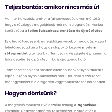
Teljes bontás: amikor nincs más út
Vannak helyzetek, amikor a falnedvesedés olyan mértékű,
hogy a részleges megoldások már nem elegendők. Ilyenkor
kerül szóba a
teljes falszakasz bontása és újraépítése
.
Ez a legköltségesebb és legidőigényesebb megoldás, viszont
lehetőséget ad arra, hogy az alapoktól kezdve
modern
rétegrendet
alakítsunk ki. Nemcsak a vízszigetelés, hanem a
hőszigetelés és a páratechnika is újragondolható.
Természetesen nem minden esetben indokolt ilyen radikális
lépés. Inkább olyan épületeknél merül fel, ahol a szerkezet
már egyébként is elöregedett vagy többszörösen károsodott.
Hogyan döntsünk?
A megfelelő módszer kiválasztása mindig
diagnózissal
kezdődik. Nedvességmérés, falszerkezet-vizsgálat és a