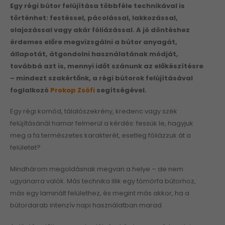
Egy régi bútor felújítása többféle technikával is
történhet: festéssel, pácolással, lakkozással,
olajozással vagy akár fóliázással. A jó döntéshez
érdemes előre megvizsgálni a bútor anyagát,
állapotát, átgondolni használatának módját,
továbbá azt is, mennyi időt szánunk az előkészítésre
– mindezt szakértőnk, a régi bútorok felújításával
foglalkozó
Prokop Zsófi
segítségével.
Egy régi komód, tálalószekrény, kredenc vagy szék
felújításánál hamar felmerül a kérdés: fessük le, hagyjuk
meg a fa természetes karakterét, esetleg fóliázzuk át a
felületet?
Mindhárom megoldásnak megvan a helye – de nem
ugyanarra valók. Más technika illik egy tömörfa bútorhoz,
más egy laminált felülethez, és megint más akkor, ha a
bútordarab intenzív napi használatban marad.