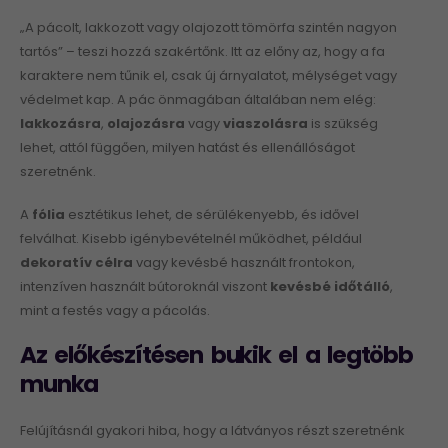
„A pácolt, lakkozott vagy olajozott tömörfa szintén nagyon
tartós” – teszi hozzá szakértőnk. Itt az előny az, hogy a fa
karaktere nem tűnik el, csak új árnyalatot, mélységet vagy
védelmet kap. A pác önmagában általában nem elég:
lakkozásra
,
olajozásra
vagy
viaszolásra
is szükség
lehet, attól függően, milyen hatást és ellenállóságot
szeretnénk.
A
fólia
esztétikus lehet, de sérülékenyebb, és idővel
felválhat. Kisebb igénybevételnél működhet, például
dekoratív célra
vagy kevésbé használt frontokon,
intenzíven használt bútoroknál viszont
kevésbé időtálló
,
mint a festés vagy a pácolás.
Az előkészítésen bukik el a legtöbb
munka
Felújításnál gyakori hiba, hogy a látványos részt szeretnénk