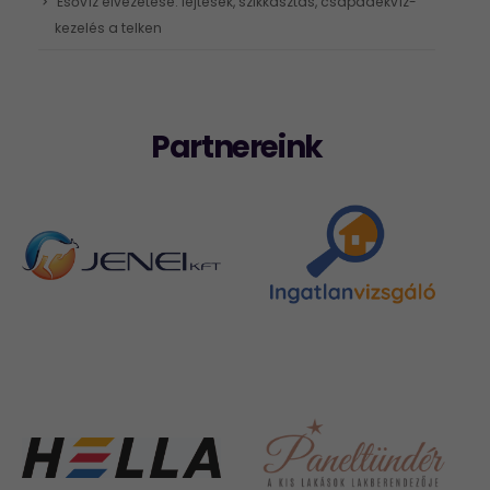
Esővíz elvezetése: lejtések, szikkasztás, csapadékvíz-
kezelés a telken
Partnereink