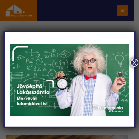
FŐOLDAL
SZAKCIKKEK
SZAKÉRTŐNK VÁLASZOL: FESTÉS, PÁCOLÁS VAGY FÓLIÁZÁS? – A
LEGGYAKORIBB FELÚJÍTÁSI TECHNIKÁK ÖSSZEHASONLÍTÁSA
X
Szakértőnk válaszol: Festés,
pácolás vagy fóliázás? – a
leggyakoribb felújítási
technikák összehasonlítása