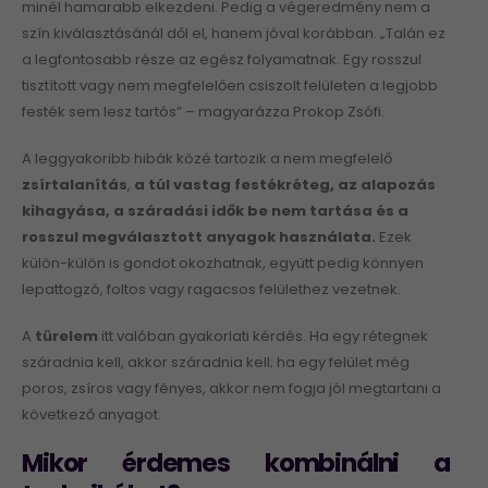
minél hamarabb elkezdeni. Pedig a végeredmény nem a
szín kiválasztásánál dől el, hanem jóval korábban. „Talán ez
a legfontosabb része az egész folyamatnak. Egy rosszul
tisztított vagy nem megfelelően csiszolt felületen a legjobb
festék sem lesz tartós” – magyarázza Prokop Zsófi.
A leggyakoribb hibák közé tartozik a nem megfelelő
zsírtalanítás
,
a túl vastag festékréteg, az alapozás
kihagyása, a száradási idők be nem tartása és a
rosszul megválasztott anyagok használata.
Ezek
külön-külön is gondot okozhatnak, együtt pedig könnyen
lepattogzó, foltos vagy ragacsos felülethez vezetnek.
A
türelem
itt valóban gyakorlati kérdés. Ha egy rétegnek
száradnia kell, akkor száradnia kell; ha egy felület még
poros, zsíros vagy fényes, akkor nem fogja jól megtartani a
következő anyagot.
Mikor érdemes kombinálni a