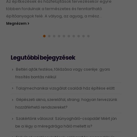
Július 1-jétől lehet pályázni az otthonfelújítási támogatásra,
amelyből a 2024-es otthonfelújítási program keretében
lakossági energiahatékonysági beruházások valósíthatók
meg. Nézzük, mire...
Megnézem
Legutóbbi bejegyzések
Beltéri ajtók festése, fóliázása vagy cseréje: gyors
frissítés bontás nélkül
Talajmechanikai vizsgálat családi ház építése előtt
Gépészeti akna, szerelőfal, strang: hogyan tervezzünk
hozzáférhető rendszereket?
Szakértőnk válaszol: Szúnyogháló-csapdák! Miért jön
be a légy a méregdrága háló mellett is?