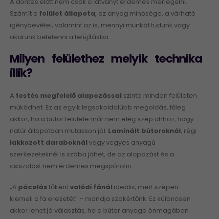
A döntés előtt nem csak a látványt érdemes mérlegelni.
Számít a
felület állapota
, az anyag minősége, a várható
igénybevétel, valamint az is, mennyi munkát tudunk vagy
akarunk beletenni a felújításba.
Milyen felülethez melyik technika
illik?
A
festés megfelelő alapozással
szinte minden felületen
működhet. Ez az egyik legsokoldalúbb megoldás, főleg
akkor, ha a bútor felülete már nem elég szép ahhoz, hogy
natúr állapotban mutasson jól.
Laminált bútoroknál
, régi
lakkozott daraboknál
vagy vegyes anyagú
szerkezeteknél is szóba jöhet, de az alapozást és a
csiszolást nem érdemes megspórolni.
„A
pácolás
főként
valódi fánál
ideális, mert szépen
kiemeli a fa erezetét” – mondja szakértőnk. Ez különösen
akkor lehet jó választás, ha a bútor anyaga önmagában