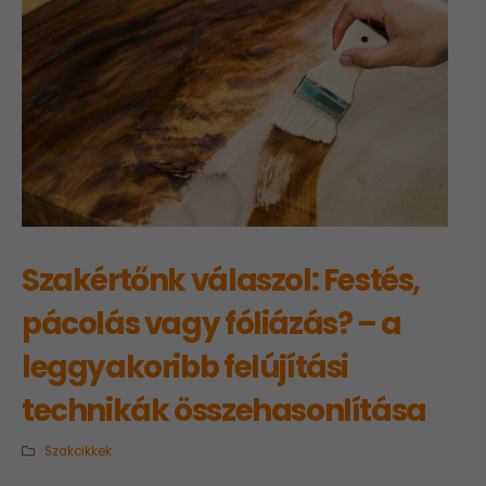
Szakértőnk válaszol: Festés,
pácolás vagy fóliázás? – a
leggyakoribb felújítási
technikák összehasonlítása
Szakcikkek