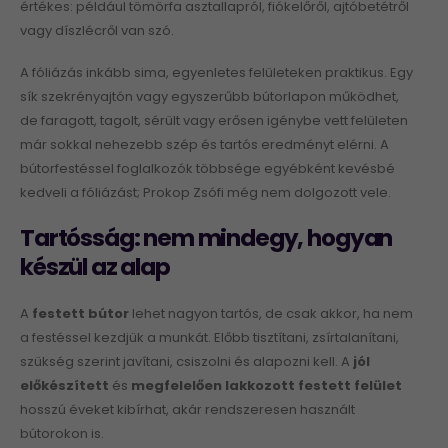
értékes: például tömörfa asztallapról, fiókelőről, ajtóbetétről
vagy díszlécről van szó.
A fóliázás inkább sima, egyenletes felületeken praktikus. Egy
sík szekrényajtón vagy egyszerűbb bútorlapon működhet,
de faragott, tagolt, sérült vagy erősen igénybe vett felületen
már sokkal nehezebb szép és tartós eredményt elérni. A
bútorfestéssel foglalkozók többsége egyébként kevésbé
kedveli a fóliázást; Prokop Zsófi még nem dolgozott vele.
Tartósság: nem mindegy, hogyan
készül az alap
A
festett bútor
lehet nagyon tartós, de csak akkor, ha nem
a festéssel kezdjük a munkát. Előbb tisztítani, zsírtalanítani,
szükség szerint javítani, csiszolni és alapozni kell. A
jól
előkészített
és
megfelelően lakkozott festett felület
hosszú éveket kibírhat, akár rendszeresen használt
bútorokon is.