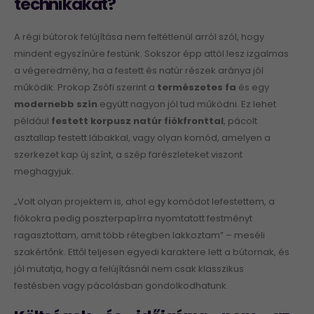
technikákat?
A régi bútorok felújítása nem feltétlenül arról szól, hogy
mindent egyszínűre festünk. Sokszor épp attól lesz izgalmas
a végeredmény, ha a festett és natúr részek aránya jól
működik. Prokop Zsófi szerint a
természetes fa
és egy
modernebb szín
együtt nagyon jól tud működni. Ez lehet
például
festett korpusz natúr fiókfronttal
, pácolt
asztallap festett lábakkal, vagy olyan komód, amelyen a
szerkezet kap új színt, a szép farészleteket viszont
meghagyjuk.
„Volt olyan projektem is, ahol egy komódot lefestettem, a
fiókokra pedig poszterpapírra nyomtatott festményt
ragasztottam, amit több rétegben lakkoztam” – meséli
szakértőnk. Ettől teljesen egyedi karaktere lett a bútornak, és
jól mutatja, hogy a felújításnál nem csak klasszikus
festésben vagy pácolásban gondolkodhatunk.