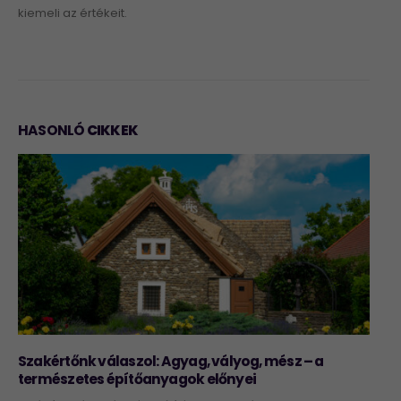
kiemeli az értékeit.
HASONLÓ
CIKKEK
Így érdemes terveznünk az otthonfelújítási
támogatás felhasználásával