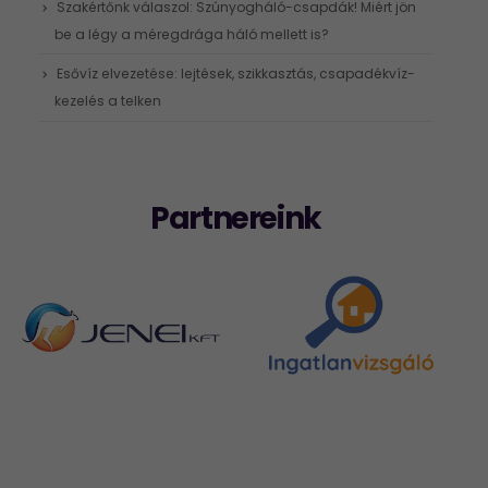
Szakértőnk válaszol: Szúnyogháló-csapdák! Miért jön
be a légy a méregdrága háló mellett is?
Esővíz elvezetése: lejtések, szikkasztás, csapadékvíz-
kezelés a telken
Partnereink