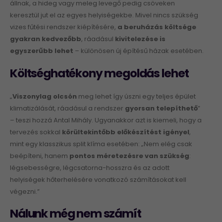
állnak, a hideg vagy meleg levegő pedig csöveken
keresztül jut el az egyes helyiségekbe. Mivel nincs szükség
vizes fűtési rendszer kiépítésére,
a beruházás költs
é
ge
gyakran kedvező
bb
, ráadásul
kivitelez
é
se is
egyszerűbb lehet
– különösen új építésű házak esetében.
Költséghatékony megoldás lehet
„
Viszonylag olcsón
meg lehet így úszni egy teljes épület
klimatizálását, ráadásul a rendszer
gyorsan telepí
thet
ő
”
– teszi hozzá Antal Mihály. Ugyanakkor azt is kiemeli, hogy a
tervezés sokkal
körültekintőbb elők
é
szít
é
st ig
é
nyel
,
mint egy klasszikus split klíma esetében: „Nem elég csak
beépíteni, hanem
pontos m
é
retez
é
sre van szüks
é
g
:
légsebességre, légcsatorna-hosszra és az adott
helyiségek hőterhelésére vonatkozó számításokat kell
végezni.”
Nálunk még nem számít