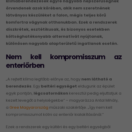
klímaberendez
é
sek egyre nagyobb n
é
pszerűs
é
gnek
örvendenek azok kör
é
ben, akik nem szeretn
é
nek
látványos k
é
szül
é
ket a falon, m
é
gis teljes körű
komfortra vágynak otthonukban. Ezek a rendszerek
diszkr
é
tek, eszt
é
tikusak,
é
s bizonyos esetekben
költs
é
ghat
é
konyabb alternatívá
t ny
újtanak,
különösen nagyobb alapterületű ingatlanok eset
é
n.
Nem kell kompromisszum az
enteriőrben
„A rejtett klíma legfőbb előnye az, hogy
nem lá
that
ó a
berendez
é
s
. Egy
belt
é
ri egys
é
get
eldugunk az épület
egyik pontján,
l
é
gcsatornákon
keresztül pedig eljuttatjuk a
kezelt levegőt a helyiségekbe” – magyarázza Antal Mihály,
a
Gree Magyarország
műszaki szakértője. „Így nem kell
kompromisszumot kötni az enteriőr kialakításánál.”
Ezek a rendszerek egy kültéri és egy beltéri egységből