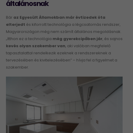
általánosnak
Bár
az Egyesült Államokban már
é
vtizedek óta
elterjedt
és kiforrott technológia a légcsatornás rendszer,
Magyarországon még nem számít általános megoldásnak.
„Itthon ez a technológia
m
é
g gyerekcipő
ben j
ár
, és sajnos
kev
é
s olyan szakember van
, aki valóban megfelelő
tapasztalattal rendelkezik ezeknek a rendszereknek a
tervezésében és kivitelezésében” – hívja fel a figyelmet a
szakember.