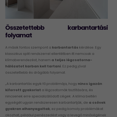
Összetettebb karbantartási
folyamat
A másik fontos szempont a
karbantartás
kérdése. Egy
klasszikus split rendszerrel ellentétben itt nemcsak a
klímaberendezést, hanem
a teljes l
é
gcsatorna-
hálózatot karban kell tartani
. Ez pedig jóval
összetettebb és drágább folyamat.
„A karbantartás egyik fő problémája, hogy
nincs igazán
kiforrott gyakorlat
a légcsatornák tisztítására, és
nincsenek erre specializálódott cégek. A klíma beltéri
egységét ugyan rendszeresen karbantartják, de
a csövek
gyakran elhanyagoltak
, ez pedig komoly problémákat
okozhat, például penészedést vagy a levegő minőségének