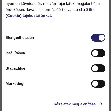
foglalkozni a tervez
é
ssel
é
s karbantartással
, cserébe
nyomon követése és releváns ajánlatok megjelenítése
viszont egy valóban
rejtett, diszkr
é
t, m
é
gis teljes
érdekében. További információért olvassa el a
Süti
é
rt
é
kű klimatizálási megoldást
kapnak” – foglalja össze
(Cookie) tájékoztatónkat
.
a Gree Magyarország műszaki szakértője.
Hozzájárulás
Elengedhetetlen
kiválasztása
HASONLÓ
CIKKEK
Beállítások
Statisztikai
Marketing
Részletek megjelenítése