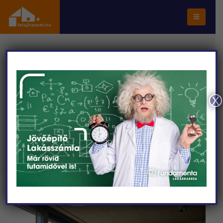
FŐOLDAL
SZAKCIKKEK
SZAKÉRTŐNK VÁLASZOL: REJTETT LÉGKONDICIONÁLÓ
RENDSZEREK – A LÁTHATATLAN KOMFORT
X
Szakértőnk válaszol: Rejtett
légkondicionáló rendszerek – a
láthatatlan komfort