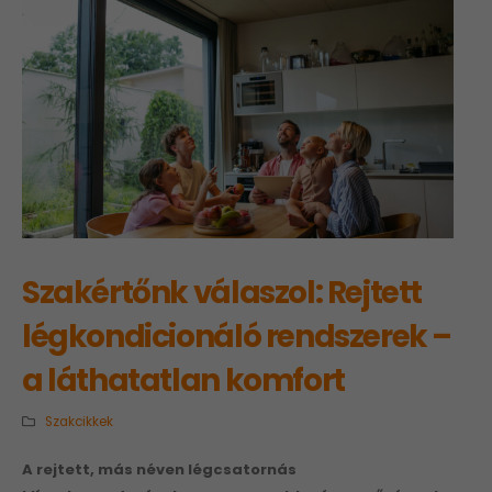
Szakértőnk válaszol: Rejtett
légkondicionáló rendszerek –
a láthatatlan komfort
Szakcikkek
A rejtett, más n
é
ven l
é
gcsatornás