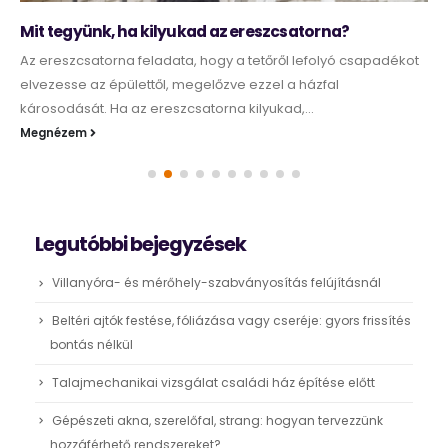
Mit tegyünk, ha kilyukad az ereszcsatorna?
Az ereszcsatorna feladata, hogy a tetőről lefolyó csapadékot
elvezesse az épülettől, megelőzve ezzel a házfal
károsodását. Ha az ereszcsatorna kilyukad,...
Megnézem
Legutóbbi bejegyzések
Villanyóra- és mérőhely-szabványosítás felújításnál
Beltéri ajtók festése, fóliázása vagy cseréje: gyors frissítés
bontás nélkül
Talajmechanikai vizsgálat családi ház építése előtt
Gépészeti akna, szerelőfal, strang: hogyan tervezzünk
hozzáférhető rendszereket?