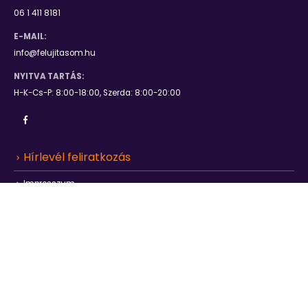
06 1 411 8181
E-MAIL:
info@felujitasom.hu
NYITVA TARTÁS:
H-K-Cs-P: 8:00-18:00, Szerda: 8:00-20:00
Hírlevél feliratkozás
Impresszum
Adatkezelési tájékoztató
felujitasom.hu © 2021. All Rights Reserved