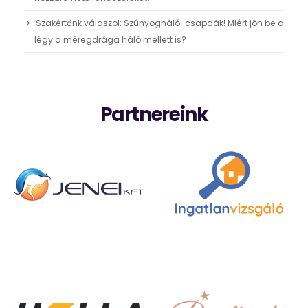
Szakértőnk válaszol: Szúnyogháló-csapdák! Miért jön be a
légy a méregdrága háló mellett is?
Partnereink