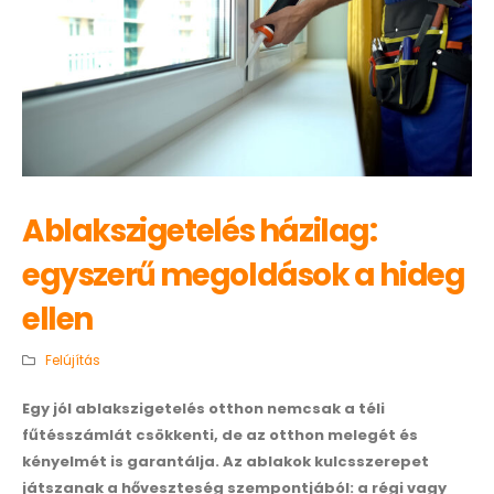
Ablakszigetelés házilag:
egyszerű megoldások a hideg
ellen
Felújítás
Egy jól ablakszigetelés otthon nemcsak a téli
fűtésszámlát csökkenti, de az otthon melegét és
kényelmét is garantálja. Az ablakok kulcsszerepet
játszanak a hőveszteség szempontjából: a régi vagy