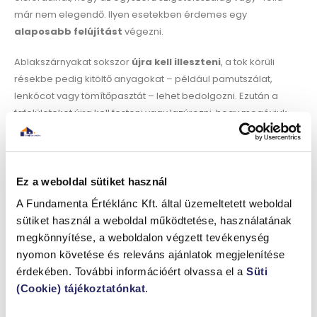
már nem elegendő. Ilyen esetekben érdemes egy
alaposabb felújítást
végezni.
Ablakszárnyakat sokszor
újra kell illeszteni
, a tok körüli
résekbe pedig kitöltő anyagokat – például pamutszálat,
lenkócot vagy tömítőpasztát – lehet bedolgozni. Ezután a
fafelületeket újra kell festeni vagy lazúrozni, hogy megóvjuk
őket a nedvességtől és az időjárás viszontagságaitól. Bár ez
jóval idő- és munkaigényesebb, a végeredmény hosszú távon
kifizetődő lehet.
Ez a weboldal sütiket használ
Függönyök, rolók és egyéb
A Fundamenta Értéklánc Kft. által üzemeltetett weboldal
kiegészítők szerepe
sütiket használ a weboldal működtetése, használatának
megkönnyítése, a weboldalon végzett tevékenység
A hő bent tartásában nemcsak a
szigetelőanyagok
, hanem
nyomon követése és releváns ajánlatok megjelenítése
a
kiegészítők
is sokat segítenek. A vastag, többrétegű
érdekében. További információért olvassa el a
Süti
hőszigetelő függönyök például jelentős mértékben képesek
(Cookie) tájékoztatónkat
.
visszatartani a meleget, különösen éjszaka. Érdemes minden
este lehúzni a
sötétítő rolót
vagy
behúzni a függönyt
,