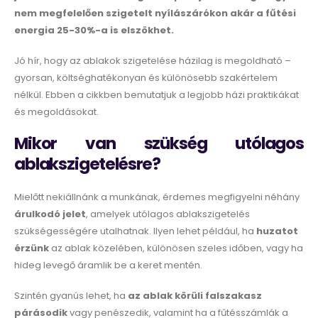
nem megfelelően szigetelt nyílászárókon akár a fűtési
energia 25-30%-a is elszökhet.
Jó hír, hogy az ablakok szigetelése házilag is megoldható –
gyorsan, költséghatékonyan és különösebb szakértelem
nélkül. Ebben a cikkben bemutatjuk a legjobb házi praktikákat
és megoldásokat.
Mikor van szükség utólagos
ablakszigetelésre?
Mielőtt nekiállnánk a munkának, érdemes megfigyelni néhány
árulkodó jelet
, amelyek utólagos ablakszigetelés
szükségességére utalhatnak. Ilyen lehet például, ha
huzatot
érzünk
az ablak közelében, különösen szeles időben, vagy ha
hideg levegő áramlik be a keret mentén.
Szintén gyanús lehet, ha
az ablak körüli falszakasz
párásodik
vagy penészedik, valamint ha a fűtésszámlák a