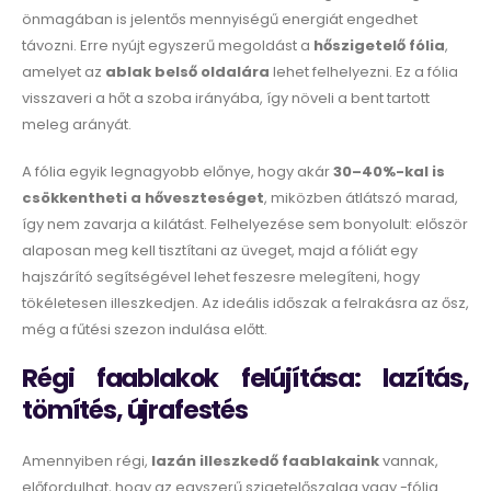
önmagában is jelentős mennyiségű energiát engedhet
távozni. Erre nyújt egyszerű megoldást a
hőszigetelő fólia
,
amelyet az
ablak belső oldalára
lehet felhelyezni. Ez a fólia
visszaveri a hőt a szoba irányába, így növeli a bent tartott
meleg arányát.
A fólia egyik legnagyobb előnye, hogy akár
30–40%-kal is
csökkentheti a hőveszteséget
, miközben átlátszó marad,
így nem zavarja a kilátást. Felhelyezése sem bonyolult: először
alaposan meg kell tisztítani az üveget, majd a fóliát egy
hajszárító segítségével lehet feszesre melegíteni, hogy
tökéletesen illeszkedjen. Az ideális időszak a felrakásra az ősz,
még a fűtési szezon indulása előtt.
Régi faablakok felújítása: lazítás,
tömítés, újrafestés
Amennyiben régi,
lazán illeszkedő faablakaink
vannak,
előfordulhat, hogy az egyszerű szigetelőszalag vagy -fólia