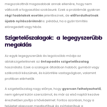
megszokottnál magasabbak annak ellenére, hogy nem
változott a fogyasztási szokásunk. Ezek a problémák gyakran
régi faablakok esetén
jelentkeznek, de
előfordulhatnak
újabb nyílászáróknál
is: például, ha a gyári tömítés
elöregedett vagy hibás.
Szigetelőszalagok: a legegyszerűbb
megoldás
Az egyik legegyszerűbb és legolcsóbb módja az
ablakszigetelésnek az
öntapadós szigetelőszalag
használata. Ezek a szalagok általában habból, gumiból vagy
szilikonból készülnek, és különféle vastagságban, valamint
profilban elérhetők.
A szigetelőszalag nagy előnye, hogy
gyorsan felhelyezhető
,
nem igényel külön szerszámot, és már az első naptól kezdve
érezhetően javítja a hővédelmet. Fontos azonban, hogy a
felületet alaposan megtisztítsuk és zsírtalanítsuk a