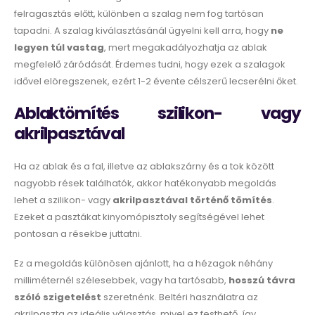
felragasztás előtt, különben a szalag nem fog tartósan
tapadni. A szalag kiválasztásánál ügyelni kell arra, hogy
ne
legyen túl vastag
, mert megakadályozhatja az ablak
megfelelő záródását. Érdemes tudni, hogy ezek a szalagok
idővel elöregszenek, ezért 1-2 évente célszerű lecserélni őket.
Ablaktömítés szilikon- vagy
akrilpasztával
Ha az ablak és a fal, illetve az ablakszárny és a tok között
nagyobb rések találhatók, akkor hatékonyabb megoldás
lehet a szilikon- vagy
akrilpasztával történő tömítés
.
Ezeket a pasztákat kinyomópisztoly segítségével lehet
pontosan a résekbe juttatni.
Ez a megoldás különösen ajánlott, ha a hézagok néhány
milliméternél szélesebbek, vagy ha tartósabb,
hosszú távra
szóló szigetelést
szeretnénk. Beltéri használatra az
akrilpaszta az ideális választás, mivel ez festhető, így