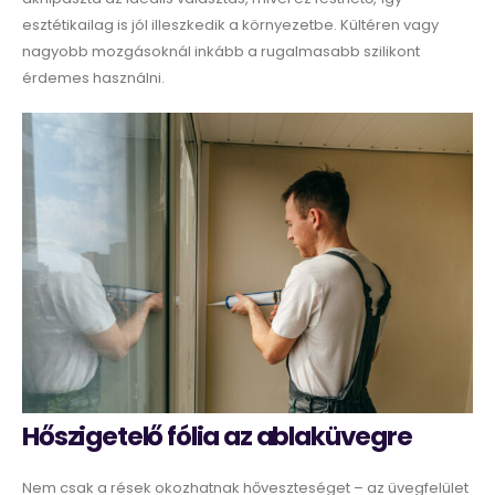
esztétikailag is jól illeszkedik a környezetbe. Kültéren vagy
nagyobb mozgásoknál inkább a rugalmasabb szilikont
érdemes használni.
Hőszigetelő fólia az ablaküvegre
Nem csak a rések okozhatnak hőveszteséget – az üvegfelület