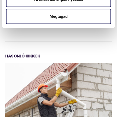
beszerelésük komolyabb beruházást és szakember
bevonását igényli.
Megtagad
HASONLÓ
CIKKEK