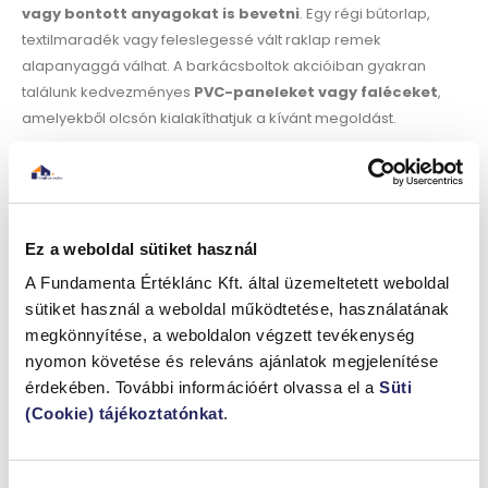
vagy bontott anyagokat is bevetni
. Egy régi bútorlap,
textilmaradék vagy feleslegessé vált raklap remek
alapanyaggá válhat. A barkácsboltok akcióiban gyakran
találunk kedvezményes
PVC-paneleket vagy faléceket
,
amelyekből olcsón kialakíthatjuk a kívánt megoldást.
További trükk lehet, ha nem az egész falat borítjuk be, hanem
csak egy hangsúlyos részt, például az ágy vagy a kanapé
mögötti falszakaszt. Így
kevesebb anyag felhasználásával
is látványos változást
érhetünk el. Emellett célszerű saját
Ez a weboldal sütiket használ
szerszámokat használni, hiszen így a munkadíjon is
jelentős
A Fundamenta Értéklánc Kft. által üzemeltetett weboldal
összeget spórolhatunk
.
sütiket használ a weboldal működtetése, használatának
megkönnyítése, a weboldalon végzett tevékenység
Összegzés
nyomon követése és releváns ajánlatok megjelenítése
érdekében. További információért olvassa el a
Süti
A falpanelek készítése házilag nemcsak költséghatékony,
(Cookie) tájékoztatónkat
.
hanem
kreatív és személyre szabott megoldás
is lehet. A
textilpanelek melegséget, a fapanelek természetességet, a
műanyag panelek pedig modern, könnyen kezelhető felületet