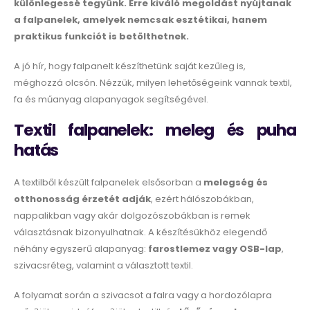
különlegessé tegyünk. Erre kiváló megoldást nyújtanak
a falpanelek, amelyek nemcsak esztétikai, hanem
praktikus funkciót is betölthetnek.
A jó hír, hogy falpanelt készíthetünk saját kezűleg is,
méghozzá olcsón. Nézzük, milyen lehetőségeink vannak textil,
fa és műanyag alapanyagok segítségével.
Textil falpanelek: meleg és puha
hatás
A textilből készült falpanelek elsősorban a
melegség és
otthonosság érzetét adják
, ezért hálószobákban,
nappalikban vagy akár dolgozószobákban is remek
választásnak bizonyulhatnak. A készítésükhöz elegendő
néhány egyszerű alapanyag:
farostlemez vagy OSB-lap
,
szivacsréteg, valamint a választott textil.
A folyamat során a szivacsot a falra vagy a hordozólapra