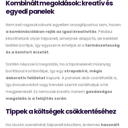
Kombinált megoldások: kreatív és
egyedi panelek
Nem kell ragaszkodnunk egyetlen anyagtípushoz sem, hiszen
a kombinációkban rejlik az igazi kreativitás
. Például
készíthetünk olyan falpanelt, amelynek alapja fa, de betéteit
textillel borítjuk, így egyszerre érhetjük el a
természetesség
és a komfort érzetét
.
Szintén népszerű megoldás, ha a fapaneleket műanyag
borítással kombináljuk, így egy
strapabíró, mégis
dekoratív felületet
kapunk. A panelek akár cserélhetők is,
így évszakonként vagy trendek szerint variálhatjuk a fal
megjelenését. Ez nemcsak kreatív, hanem
gazdaságos
megoldás is a felújítás során
.
Tippek a költségek csökkentéséhez
Ha olcsón szeretnénk falpanelt készíteni, érdemes
használt