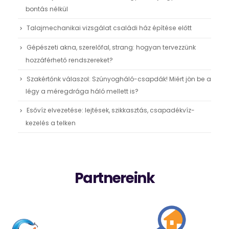
bontás nélkül
Talajmechanikai vizsgálat családi ház építése előtt
Gépészeti akna, szerelőfal, strang: hogyan tervezzünk
hozzáférhető rendszereket?
Szakértőnk válaszol: Szúnyogháló-csapdák! Miért jön be a
légy a méregdrága háló mellett is?
Esővíz elvezetése: lejtések, szikkasztás, csapadékvíz-
kezelés a telken
Partnereink