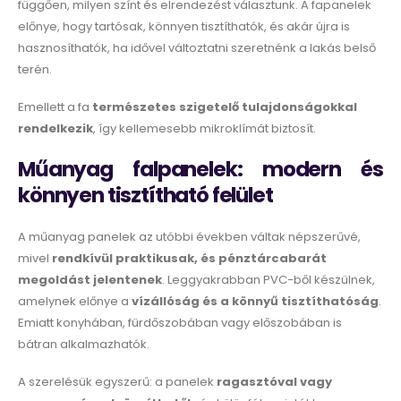
függően, milyen színt és elrendezést választunk. A fapanelek
előnye, hogy tartósak, könnyen tisztíthatók, és akár újra is
hasznosíthatók, ha idővel változtatni szeretnénk a lakás belső
terén.
Emellett a fa
természetes szigetelő tulajdonságokkal
rendelkezik
, így kellemesebb mikroklímát biztosít.
Műanyag falpanelek: modern és
könnyen tisztítható felület
A műanyag panelek az utóbbi években váltak népszerűvé,
mivel
rendkívül praktikusak, és pénztárcabarát
megoldást jelentenek
. Leggyakrabban PVC-ből készülnek,
amelynek előnye a
vízállóság és a könnyű tisztíthatóság
.
Emiatt konyhában, fürdőszobában vagy előszobában is
bátran alkalmazhatók.
A szerelésük egyszerű: a panelek
ragasztóval vagy