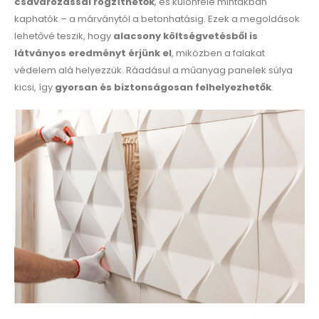
csavarozással rögzíthetők
, és különféle mintákban
kaphatók – a márványtól a betonhatásig. Ezek a megoldások
lehetővé teszik, hogy
alacsony költségvetésből is
látványos eredményt érjünk el
, miközben a falakat
védelem alá helyezzük. Ráadásul a műanyag panelek súlya
kicsi, így
gyorsan és biztonságosan felhelyezhetők
.