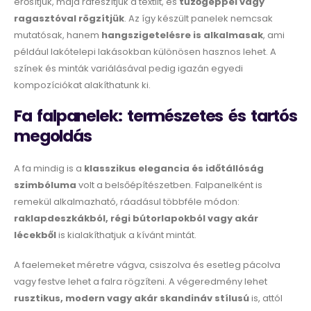
erősítjük, majd ráfeszítjük a textilt, és
tűzőgéppel vagy
ragasztóval rögzítjük
. Az így készült panelek nemcsak
mutatósak, hanem
hangszigetelésre is alkalmasak
, ami
például lakótelepi lakásokban különösen hasznos lehet. A
színek és minták variálásával pedig igazán egyedi
kompozíciókat alakíthatunk ki.
Fa falpanelek: természetes és tartós
megoldás
A fa mindig is a
klasszikus elegancia és időtállóság
szimbóluma
volt a belsőépítészetben. Falpanelként is
remekül alkalmazható, ráadásul többféle módon:
raklapdeszkákból, régi bútorlapokból vagy akár
lécekből
is kialakíthatjuk a kívánt mintát.
A faelemeket méretre vágva, csiszolva és esetleg pácolva
vagy festve lehet a falra rögzíteni. A végeredmény lehet
rusztikus, modern vagy akár skandináv stílusú
is, attól