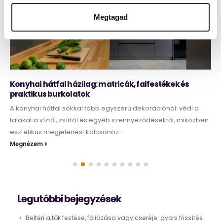
Megtagad
Konyhai hátfal házilag: matricák, falfestékek és
praktikus burkolatok
A konyhai hátfal sokkal több egyszerű dekorációnál: védi a
falakat a víztől, zsírtól és egyéb szennyeződésektől, miközben
esztétikus megjelenést kölcsönöz...
Megnézem
Legutóbbi bejegyzések
Beltéri ajtók festése, fóliázása vagy cseréje: gyors frissítés