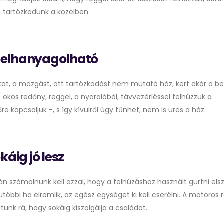
s tartózkodunk a közelben.
 elhanyagolható
at, a mozgást, ott tartózkodást nem mutató ház, kert akár a be
z okos redőny, reggel, a nyaralóból, távvezérléssel felhúzzuk a
e kapcsoljuk -, s így kívülről úgy tűnhet, nem is üres a ház.
káig jó lesz
számolnunk kell azzal, hogy a felhúzáshoz használt gurtni els
utóbbi ha elromlik, az egész egységet ki kell cserélni. A motoros
unk rá, hogy sokáig kiszolgálja a családot.