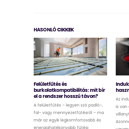
HASONLÓ
CIKKEK
t
Felületfűtés és
Induk
burkolatkompatibilitás: mit bír
haszn
el a rendszer hosszú távon?
, felújítása
Az ind
A felületfűtés – legyen szó padló-,
et. A kisebb
is van
fal- vagy mennyezetfűtésről – ma
ürdőszoba
villan
már az egyik legkomfortosabb és
ítése,
Azonna
energiahatékonyabb fűtési