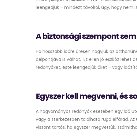
leengedjük – mindezt távolról, úgy, hogy nem i
A biztonsági szempont sem
Ha hosszabb időre üresen hagyjuk az otthonunk
célpontjává is válhat. Ez ellen jó eszköz lehet a
redőnyöket, este leengedjük őket – vagy időzítőr
Egyszer kell megvenni, és so
A hagyományos redőnyök esetében egy idő után 
vagy a szerkezetben található rugó elfárad. Az 
viszont tartós, ha egyszer megvettük, számíthat