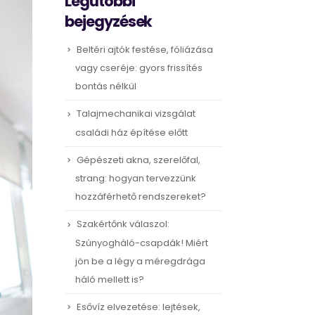
Legutóbbi
bejegyzések
Beltéri ajtók festése, fóliázása
vagy cseréje: gyors frissítés
bontás nélkül
Talajmechanikai vizsgálat
családi ház építése előtt
Gépészeti akna, szerelőfal,
strang: hogyan tervezzünk
hozzáférhető rendszereket?
Szakértőnk válaszol:
Szúnyogháló-csapdák! Miért
jön be a légy a méregdrága
háló mellett is?
Esővíz elvezetése: lejtések,