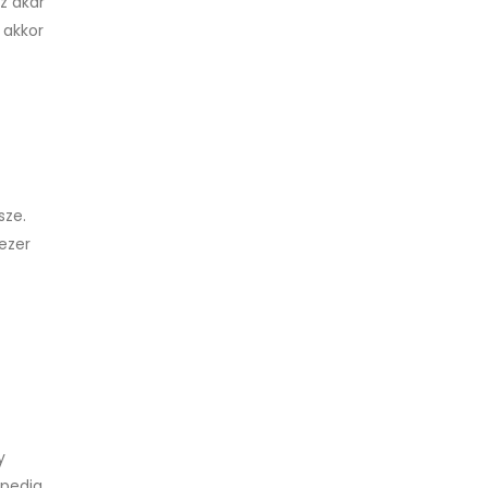
z akár
 akkor
sze.
ezer
y
 pedig