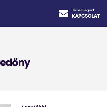
Elérhetőségeink
KAPCSOLAT
Y
redőny