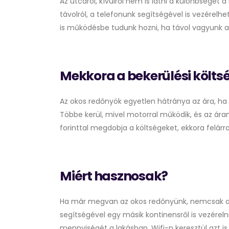
Az utcáról, kívülről nem is látni a különbsége
távolról, a telefonunk segítségével is vezérelhe
is működésbe tudunk hozni, ha távol vagyunk a 
Mekkora a bekerülési költs
Az okos redőnyök egyetlen hátránya az ára, ha
Többe kerül, mivel motorral működik, és az áram
forinttal megdobja a költségeket, ekkora felár
Miért hasznosak?
Ha már megvan az okos redőnyünk, nemcsak a m
segítségével egy másik kontinensről is vezérelni
mennyiségét a lakásban. Wifi-n keresztül azt is