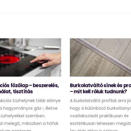
ciós főzőlap – beszerelés,
Burkolatváltó sínek és pro
álat, tisztítás
– mit kell róluk tudnunk?
ukciós tűzhelynek több előnye
A burkolatváltó profilok arra jó
 a hagyományos gáz-, illetve
hogy a különböző burkolóany
ytűzhelyekkel szemben.
csatlakozását praktikusan és
l melegít, miközben a hőfok
esztétikusan lehessen megold