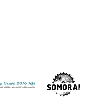
meg magunknak.
(tovább…)
megjelenik a.
Megnézem
Megnézem