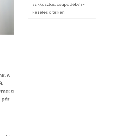
szikkasztás, csapadékvíz-
kezelés a telken
nk. A
l,
éma: a
n pár