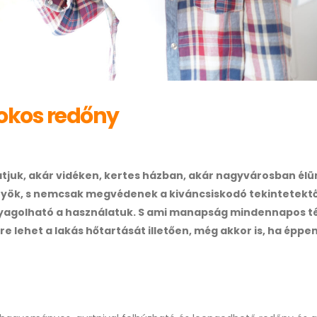
 okos redőny
tjuk, akár vidéken, kertes házban, akár nagyvárosban élü
önyök, s nemcsak megvédenek a kiváncsiskodó tekintetektő
yagolható a használatuk. S ami manapság mindennapos t
re lehet a lakás hőtartását illetően, még akkor is, ha éppe