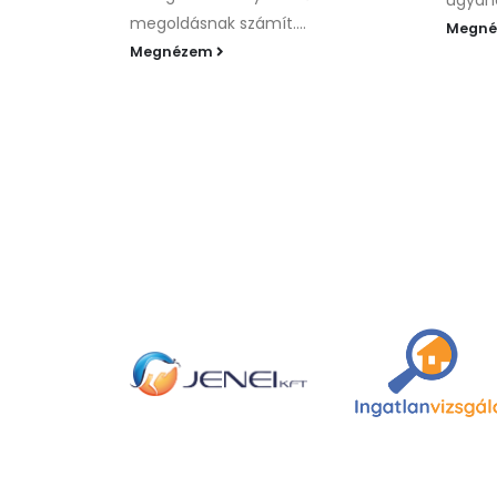
ugyano
megoldásnak számít....
Megn
Megnézem