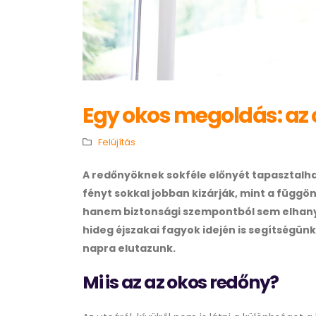
Egy okos megoldás: az
Felújítás
A redőnyöknek sokféle előnyét tapasztalha
fényt sokkal jobban kizárják, mint a függ
hanem biztonsági szempontból sem elhan
hideg éjszakai fagyok idején is segítségünk
napra elutazunk.
Mi is az az okos redőny?