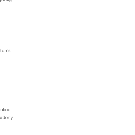
törők
zakad
 redőny