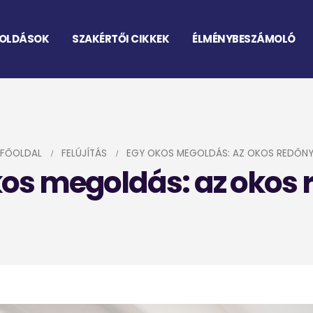
OLDÁSOK
SZAKÉRTŐI CIKKEK
ÉLMÉNYBESZÁMOLÓ
FŐOLDAL
FELÚJÍTÁS
EGY OKOS MEGOLDÁS: AZ OKOS REDŐN
kos megoldás: az okos 