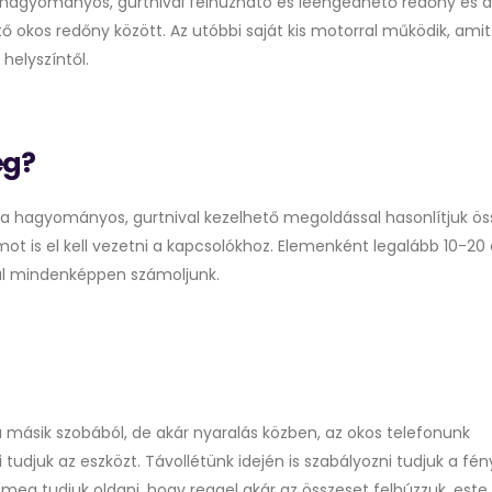
t a hagyományos, gurtnival felhúzható és leengedhető redőny és a
tő okos redőny között. Az utóbbi saját kis motorral működik, amit
helyszíntől.
ég?
 a hagyományos, gurtnival kezelhető megoldással hasonlítjuk ös
ot is el kell vezetni a kapcsolókhoz. Elemenként legalább 10-20 
ral mindenképpen számoljunk.
ásik szobából, de akár nyaralás közben, az okos telefonunk
 tudjuk az eszközt. Távollétünk idején is szabályozni tudjuk a fén
 meg tudjuk oldani, hogy reggel akár az összeset felhúzzuk, este