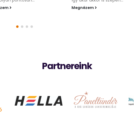
lyan pontosan...
Így akár akkor is szépen...
ézem
Megnézem
Partnereink