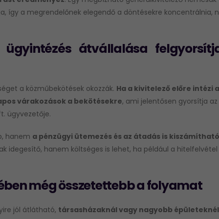
rtja, így a megrendelőnek elegendő a döntésekre koncentrálnia,
ügyintézés átvállalása felgyorsítj
teséget a közműbekötések okozzák.
Ha a kivitelező előre intézi 
apos várakozások a bekötésekre
, ami jelentősen gyorsítja az
t. ügyvezetője.
bb, hanem
a pénzügyi ütemezés és az átadás is kiszámíthat
idegesítő, hanem költséges is lehet, ha például a hitelfelvétel
ben még összetettebb a folyamat
re jól átlátható,
társasházaknál vagy nagyobb épületeknél