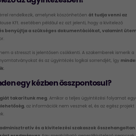
térrel rendelkezik, amelynek köszönhetően
át tudja venni az
House Kft. esetében például ez azt jelenti, hogy a kivitelező
i és benyújtja a szükséges dokumentációkat, valamint ütem
r.
em a stresszt is jelentősen csökkenti. A szakemberek ismerik a
nyomtatványokat és az ügyintézés logikai sorrendjét, így
minde
ik
.
inden egy kézben összpontosul?
rgiát takarítunk meg
. Amikor a teljes ügyintézési folyamat egy
alehetőség
, az információk nem vesznek el, és az egész projekt
k.
adminisztratív és a kivitelezési szakaszok összehangoltan
árást eredményez
. Egy megbízható generálkivitelező nemcsak