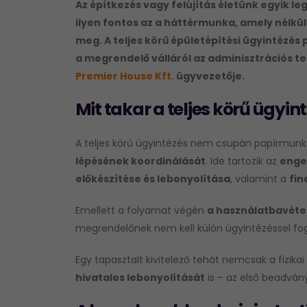
Az építkezés vagy felújítás életünk egyik l
ilyen fontos az a háttérmunka, amely nélkü
meg. A teljes körű épületépítési ügyintézés
a megrendelő válláról az adminisztrációs t
Premier House Kft.
ügyvezetője.
Mit takar a teljes körű ügyi
A teljes körű ügyintézés nem csupán papírmunk
lépésének koordinálását
. Ide tartozik az
enge
előkészítése és lebonyolítása
, valamint a
fin
Emellett a folyamat végén
a használatbavéte
megrendelőnek nem kell külön ügyintézéssel fogl
Egy tapasztalt kivitelező tehát nemcsak a fizik
hivatalos lebonyolítását
is – az első beadván