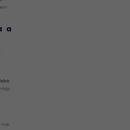
 nem
a a
a
óbbá
 vagy
már