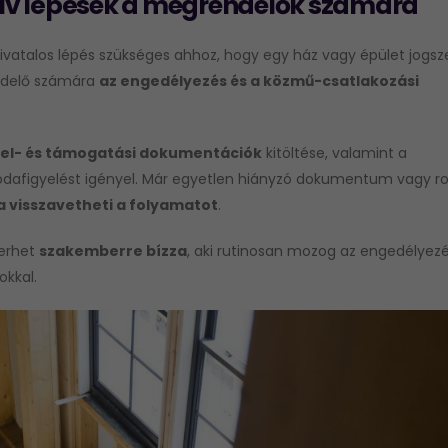
tív lépések a megrendelők számára
hivatalos lépés szükséges ahhoz, hogy egy ház vagy épület jogs
ndelő számára
az engedélyezés és a közmű-csatlakozási
tel- és támogatási dokumentációk
kitöltése, valamint a
odafigyelést igényel. Már egyetlen hiányzó dokumentum vagy ro
 visszavetheti a folyamatot
.
terhet
szakemberre bízza
, aki rutinosan mozog az engedélyezé
okkal.