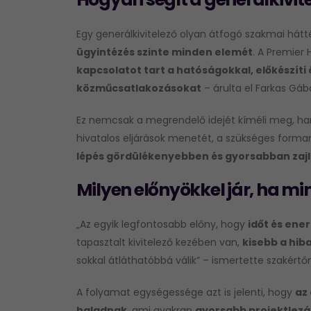
Egy generálkivitelező olyan átfogó szakmai hát
ügyintézés szinte minden elemét
. A Premier 
kapcsolatot tart a hatóságokkal, előkészít
közműcsatlakozásokat
– árulta el Farkas Gábo
Ez nemcsak a megrendelő idejét kíméli meg, han
hivatalos eljárások menetét, a szükséges forma
lépés gördülékenyebben és gyorsabban zajl
Milyen előnyökkel jár, ha m
„Az egyik legfontosabb előny, hogy
időt és ene
tapasztalt kivitelező kezében van,
kisebb a hib
sokkal átláthatóbbá válik” – ismertette szakértőn
A folyamat egységessége azt is jelenti, hogy
az 
haladnak
, ami gyakran
gyorsabb projektlez