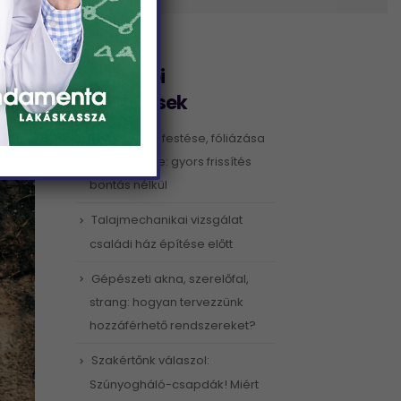
Legutóbbi
bejegyzések
Beltéri ajtók festése, fóliázása
vagy cseréje: gyors frissítés
bontás nélkül
Talajmechanikai vizsgálat
családi ház építése előtt
Gépészeti akna, szerelőfal,
strang: hogyan tervezzünk
hozzáférhető rendszereket?
Szakértőnk válaszol:
Szúnyogháló-csapdák! Miért