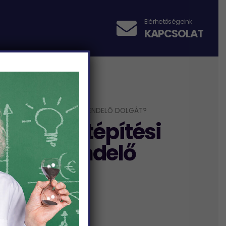
Elérhetőségeink
KAPCSOLAT
X
HOGYAN KÖNNYÍTI MEG A MEGRENDELŐ DOLGÁT?
körű épületépítési
 a megrendelő