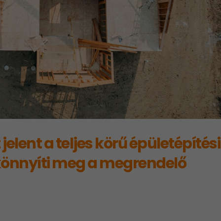
jelent a teljes körű épületépítési
könnyíti meg a megrendelő