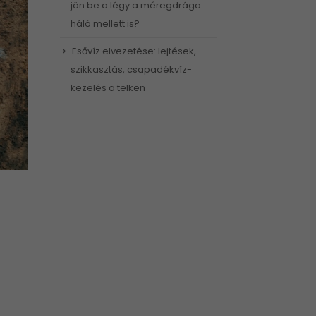
jön be a légy a méregdrága
háló mellett is?
Esővíz elvezetése: lejtések,
szikkasztás, csapadékvíz-
kezelés a telken