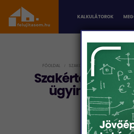
KALKULÁTOROK
MEG
FŐOLDAL
SZAKCIKKEK
SZAKÉRTŐNK VÁLA
Szakértőnk válasz
ügyintézés, é