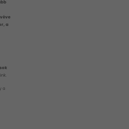
ább
t
evéve
r, a
sok
őnk.
y a