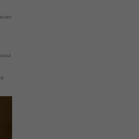
zerűen
sszul
si