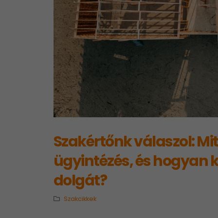
Szakértőnk válaszol: Mit 
ügyintézés, és hogyan 
dolgát?
Szakcikkek