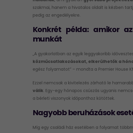
szakmai, hanem a hivatalos oldalt is kézben ta
pedig az engedélyekre.
Konkrét példa: amikor az 
munkát
„A gyakorlatban az egyik leggyakoribb idővesz
közműcsatlakozásokat, elkerülhetők a hón
egész folyamatot” – mondta a Premier House Kf
Ezzel nemcsak a kivitelezés zárható le hamara
válik
. Egy-egy hónapos csúszás ugyanis nemcsak 
a bérleti viszonyok időponthoz kötöttek.
Nagyobb beruházások eseté
Míg egy családi ház esetében a folyamat többnyi