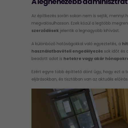
A legnehezebb adminisztra
Az építkezés során sokan nem is sejtik, mennyi 
megvalósulhasson. Ezek közül a legtöbb megre
szerződések
jelentik a legnagyobb kihívást.
A különböző hatóságokkal való egyeztetés, a
hi
használatbavételi engedélyezés
sok időt és 
beadott adat is
hetekre vagy akár hónapokra
Ezért egyre több építtető dönt úgy, hogy ezt a 
eljárásokban, és tisztában van az aktuális előírás