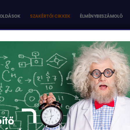
OLDÁSOK
SZAKÉRTŐI CIKKEK
ÉLMÉNYBESZÁMOLÓ
SZOL: MIT JELENT A TELJES KÖRŰ ÉPÜLETÉPÍTÉSI ÜGYINTÉZÉS, ÉS 
ol: Mit jelent a teljes 
s hogyan könnyíti meg
dolgát?