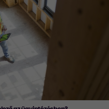
elező az ügyintézésben?