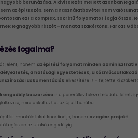
egnagyobb beruházása. A kivitelezés mellett azonban legal
l sem az építkezés, sem a használatbavétel nem valósulha
 pontosan ezt a komplex, sokrétű folyamatot fogja össze, l
erhek legnagyobb részét – mondta szakértőnk, Farkas Gábo
ntézés fogalma?
át jelent, hanem
az építési folyamat minden adminisztratív
délyeztetés, a hatósági egyeztetések, a közműcsatlakozá
anszírozási dokumentációk
elkészítése is – fejtette ki szakért
li engedély beszerzése
is a generálkivitelező feladata lehet, íg
alkoznia, mire beköltözhet az új otthonába.
ai építési munkálatokat koordinálja, hanem
az egész projekt
ytól egészen az utolsó engedélyig.