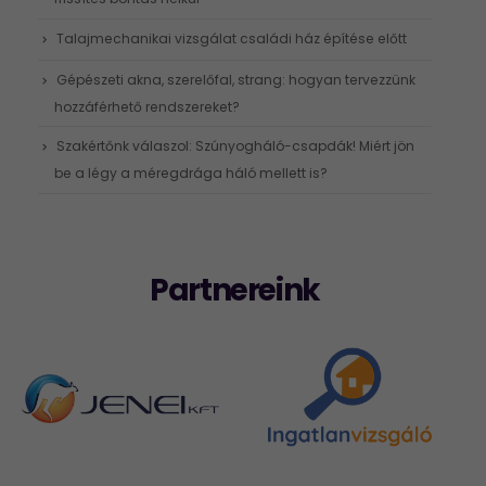
Talajmechanikai vizsgálat családi ház építése előtt
Gépészeti akna, szerelőfal, strang: hogyan tervezzünk
hozzáférhető rendszereket?
Szakértőnk válaszol: Szúnyogháló-csapdák! Miért jön
be a légy a méregdrága háló mellett is?
Partnereink