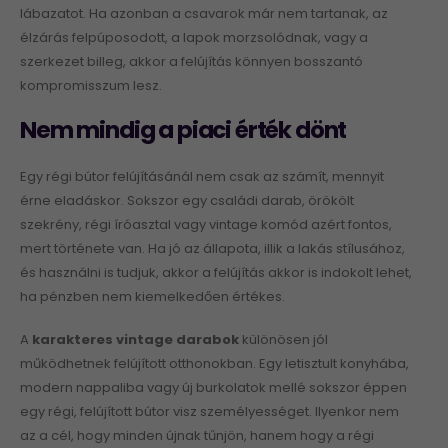
lábazatot. Ha azonban a csavarok már nem tartanak, az
élzárás felpúposodott, a lapok morzsolódnak, vagy a
szerkezet billeg, akkor a felújítás könnyen bosszantó
kompromisszum lesz.
Nem mindig a piaci érték dönt
Egy régi bútor felújításánál nem csak az számít, mennyit
érne eladáskor. Sokszor egy családi darab, örökölt
szekrény, régi íróasztal vagy vintage komód azért fontos,
mert története van. Ha jó az állapota, illik a lakás stílusához,
és használni is tudjuk, akkor a felújítás akkor is indokolt lehet,
ha pénzben nem kiemelkedően értékes.
A
karakteres vintage darabok
különösen jól
működhetnek felújított otthonokban. Egy letisztult konyhába,
modern nappaliba vagy új burkolatok mellé sokszor éppen
egy régi, felújított bútor visz személyességet. Ilyenkor nem
az a cél, hogy minden újnak tűnjön, hanem hogy a régi