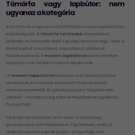
Tömörfa vagy lapbútor: nem
ugyanaz a kategória
A tömörfa és a lapbútor között felújítás szempontjából óriási
különbség van. A
tömörfa tartósabb
, könnyebben
javítható, és hosszabb életű. Egy régi fakomód vagy -szék új
életet kaphat csiszolással, ragasztással, pótlással,
felületkezeléssel. A
modern lapbútorok
ezzel szemben
többnyire csak felületi frissítésre alkalmasak.
„A
modern lapbútorok
többnyire csak felületi javításra
alkalmasak, komolyabb szerkezeti hibáknál viszont
nehezen menthetők. Én például lapbútor-felújítást nem
vállalok” – mondta a régi bútorok felújításával foglalkozó
Prokop Zsófi.
Ezt érdemes komolyan venni akkor is, ha házilag
gondolkodunk bútorfelújításban. Egy festhető, stabil, jó
állapotú lapbútor kaphat új színt, új fogantyút, más