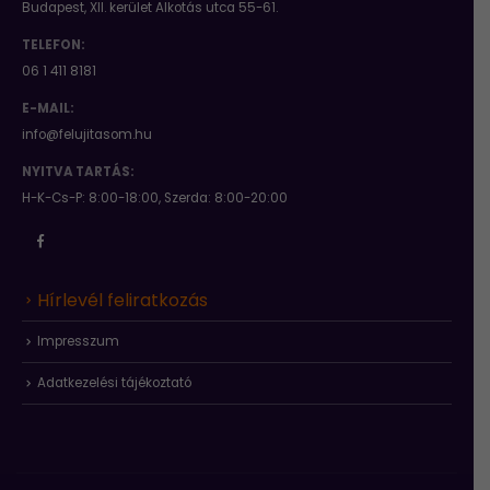
Budapest, XII. kerület Alkotás utca 55-61.
TELEFON:
06 1 411 8181
E-MAIL:
info@felujitasom.hu
NYITVA TARTÁS:
H-K-Cs-P: 8:00-18:00, Szerda: 8:00-20:00
Hírlevél feliratkozás
Impresszum
Adatkezelési tájékoztató