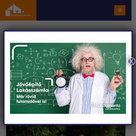
FŐOLDAL
SZAKCIKKEK
SZAKÉRTŐNK VÁLASZOL: RÉGI BÚTOR ÚJ ÉLETE – MIKOR ÉRDEMES
FELÚJÍTANI, ÉS MIKOR NEM?
X
Szakértőnk válaszol: Régi bútor
új élete – mikor érdemes
felújítani, és mikor nem?