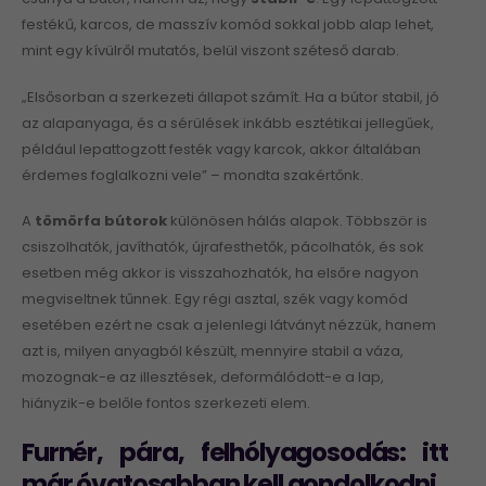
festékű, karcos, de masszív komód sokkal jobb alap lehet,
mint egy kívülről mutatós, belül viszont széteső darab.
„Elsősorban a szerkezeti állapot számít. Ha a bútor stabil, jó
az alapanyaga, és a sérülések inkább esztétikai jellegűek,
például lepattogzott festék vagy karcok, akkor általában
érdemes foglalkozni vele” – mondta szakértőnk.
A
tömörfa bútorok
különösen hálás alapok. Többször is
csiszolhatók, javíthatók, újrafesthetők, pácolhatók, és sok
esetben még akkor is visszahozhatók, ha elsőre nagyon
megviseltnek tűnnek. Egy régi asztal, szék vagy komód
esetében ezért ne csak a jelenlegi látványt nézzük, hanem
azt is, milyen anyagból készült, mennyire stabil a váza,
mozognak-e az illesztések, deformálódott-e a lap,
hiányzik-e belőle fontos szerkezeti elem.
Furnér, pára, felhólyagosodás: itt
már óvatosabban kell gondolkodni