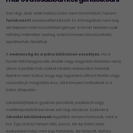
Sok régi, akár antik hatású bútor nem tömörfából, hanem
furnérozott
szerkezettel készült. Ez önmagában nem baj,
de teljesen más hozzáállást igényel. A furnér felülete csak
néhány milliméter vastag, ezért könnyen túlcsiszolható,
lepattanhat, felválhat.
A
nedvesség és a pára különösen veszélyes.
Ha a
furnér felhólyagosodik, leválik vagy nagyobb felületen sérül,
akkor a javítás már sokkal inkább restaurátori feladat.
Ilyenkor nem biztos, hogy egy egyszerű otthoni festés vagy
csiszolás jó megoldás lesz, sőt könnyen ronthatunk is a
bútor állapotán.
Lakásfelújításkor gyakran pincéből, padlásról vagy
melléképületből kerülnek elő régi darabok. Ezeknél a
tárolási körülmények
legalább annyira fontosak, mint a
kor. Egy száraz helyen álló, poros, de ép bútor jobb
esélyekkel indul, mint egy fiatalabb, de felázott, dohos,