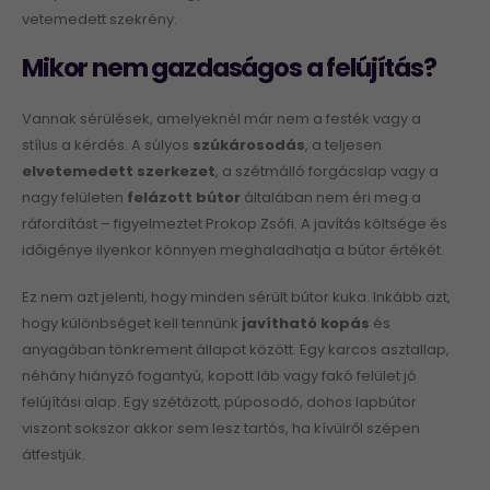
vetemedett szekrény.
Mikor nem gazdaságos a felújítás?
Vannak sérülések, amelyeknél már nem a festék vagy a
stílus a kérdés. A súlyos
szúkárosodás
, a teljesen
elvetemedett szerkezet
, a szétmálló forgácslap vagy a
nagy felületen
felázott bútor
általában nem éri meg a
ráfordítást – figyelmeztet Prokop Zsófi. A javítás költsége és
időigénye ilyenkor könnyen meghaladhatja a bútor értékét.
Ez nem azt jelenti, hogy minden sérült bútor kuka. Inkább azt,
hogy különbséget kell tennünk
javítható kopás
és
anyagában tönkrement állapot között. Egy karcos asztallap,
néhány hiányzó fogantyú, kopott láb vagy fakó felület jó
felújítási alap. Egy szétázott, púposodó, dohos lapbútor
viszont sokszor akkor sem lesz tartós, ha kívülről szépen
átfestjük.