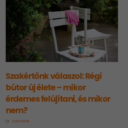
Szakértőnk válaszol: Régi
bútor új élete – mikor
érdemes felújítani, és mikor
nem?
Szakcikkek