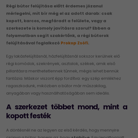
Régi bútor felújítása előtt érdemes józanul
mérlegelni, mit bír még el az adott darab: csak
kopott, karcos, megfáradt a felülete, vagy a
szerkezete is komoly javításra szorul? Ebben a
folyamatban segít szakértőnk, a régi bútorok
felújításával foglalkozó
Prokop Zsófi
.
Egy lakásfelújításnál, házfelújításnál sokszor kerülnek elő
régi komódok, szekrények, asztalok, székek, amik első
pillantásra menthetetlennek tűnnek, mégis lehet bennük
fantázia. Máskor viszont épp fordítva: egy szép emlékhez
ragaszkodunk, miközben a bútor már műszakilag,
anyagában vagy használhatóságában sem ideális.
A szerkezet többet mond, mint a
kopott festék
A döntésnél ne az legyen az első kérdés, hogy mennyire
csúnya a bútor, hanem az, hogy
stabil-e
. Egy lepattogzott