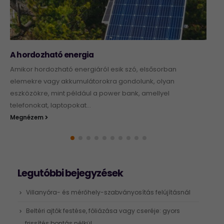
A hordozható energia
Amikor hordozható energiáról esik szó, elsősorban
elemekre vagy akkumulátorokra gondolunk, olyan
eszközökre, mint például a power bank, amellyel
telefonokat, laptopokat...
Megnézem
Legutóbbi bejegyzések
Villanyóra- és mérőhely-szabványosítás felújításnál
Beltéri ajtók festése, fóliázása vagy cseréje: gyors
frissítés bontás nélkül