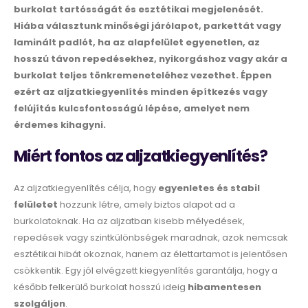
burkolat tartósságát és esztétikai megjelenését.
Hiába választunk minőségi járólapot, parkettát vagy
laminált padlót, ha az alapfelület egyenetlen, az
hosszú távon repedésekhez, nyikorgáshoz vagy akár a
burkolat teljes tönkremeneteléhez vezethet. Éppen
ezért az aljzatkiegyenlítés minden építkezés vagy
felújítás kulcsfontosságú lépése, amelyet nem
érdemes kihagyni.
Miért fontos az aljzatkiegyenlítés?
Az aljzatkiegyenlítés célja, hogy
egyenletes és stabil
felületet
hozzunk létre, amely biztos alapot ad a
burkolatoknak. Ha az aljzatban kisebb mélyedések,
repedések vagy szintkülönbségek maradnak, azok nemcsak
esztétikai hibát okoznak, hanem az élettartamot is jelentősen
csökkentik. Egy jól elvégzett kiegyenlítés garantálja, hogy a
később felkerülő burkolat hosszú ideig
hibamentesen
szolgáljon
.