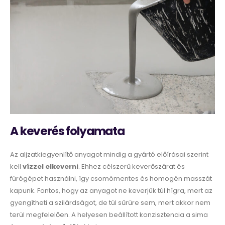
A keverés folyamata
Az aljzatkiegyenlítő anyagot mindig a gyártó előírásai szerint
kell
vízzel elkeverni
. Ehhez célszerű keverőszárat és
fúrógépet használni, így csomómentes és homogén masszát
kapunk. Fontos, hogy az anyagot ne keverjük túl hígra, mert az
gyengítheti a szilárdságot, de túl sűrűre sem, mert akkor nem
terül megfelelően. A helyesen beállított konzisztencia a sima