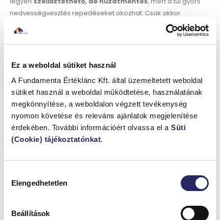
legyen
szellőztethető, de huzatmentes
, mert a túl gyors
nedvességvesztés repedéseket okozhat. Csak akkor
kezdhetjük el a burkolást, ha az aljzat teljesen kiszáradt.
Gyakori hibák, amelyeket kerüljünk
Ez a weboldal sütiket használ
Az egyik leggyakoribb hiba a nem megfelelő előkészítés. Ha a
A Fundamenta Értéklánc Kft. által üzemeltetett weboldal
felület nincs kellően tisztítva vagy alapozva, az
sütiket használ a weboldal működtetése, használatának
aljzatkiegyenlítő
felválhat
. Szintén gondot okozhat a túl gyors
megkönnyítése, a weboldalon végzett tevékenység
szárítás, a helytelen keverési arány vagy a rétegvastagság
nyomon követése és releváns ajánlatok megjelenítése
figyelmen kívül hagyása. Ha ezeket elkerüljük, az eredmény
érdekében. További információért olvassa el a
Süti
tartós és
hibamentes aljzat
lesz.
(Cookie) tájékoztatónkat
.
Összegzés
Hozzájárulás
Az aljzatkiegyenlítés nem csupán előkészítő munkafázis,
Elengedhetetlen
kiválasztása
hanem a későbbi burkolat minőségének egyik legfontosabb
záloga is. A
megfelelő anyag kiválasztása
, az alapos
előkészítés és a pontos kivitelezés biztosítja, hogy hosszú
Beállítások