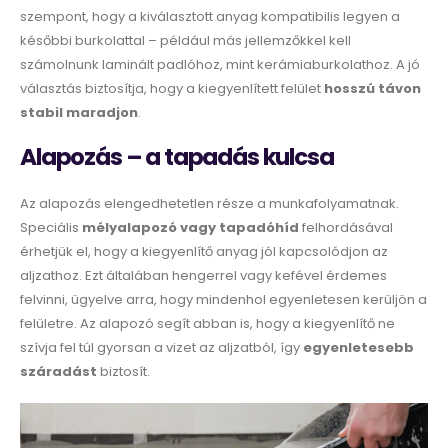
szempont, hogy a kiválasztott anyag kompatibilis legyen a
későbbi burkolattal – például más jellemzőkkel kell
számolnunk laminált padlóhoz, mint kerámiaburkolathoz. A jó
választás biztosítja, hogy a kiegyenlített felület
hosszú távon
stabil maradjon
.
Alapozás – a tapadás kulcsa
Az alapozás elengedhetetlen része a munkafolyamatnak.
Speciális
mélyalapozó vagy tapadóhíd
felhordásával
érhetjük el, hogy a kiegyenlítő anyag jól kapcsolódjon az
aljzathoz. Ezt általában hengerrel vagy kefével érdemes
felvinni, ügyelve arra, hogy mindenhol egyenletesen kerüljön a
felületre. Az alapozó segít abban is, hogy a kiegyenlítő ne
szívja fel túl gyorsan a vizet az aljzatból, így
egyenletesebb
száradást
biztosít.