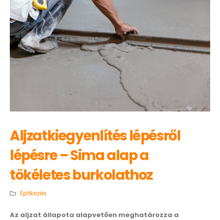
Aljzatkiegyenlítés lépésről
lépésre – Sima alap a
tökéletes burkolathoz
Építkezés
Az aljzat állapota alapvetően meghatározza a