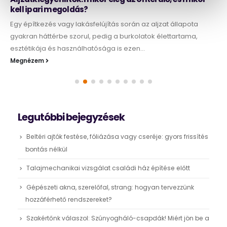
kell ipari megoldás?
Egy építkezés vagy lakásfelújítás során az aljzat állapota
gyakran háttérbe szorul, pedig a burkolatok élettartama,
esztétikája és használhatósága is ezen...
Megnézem
Legutóbbi bejegyzések
Beltéri ajtók festése, fóliázása vagy cseréje: gyors frissítés
bontás nélkül
Talajmechanikai vizsgálat családi ház építése előtt
Gépészeti akna, szerelőfal, strang: hogyan tervezzünk
hozzáférhető rendszereket?
Szakértőnk válaszol: Szúnyogháló-csapdák! Miért jön be a