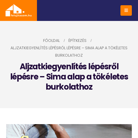
FŐOLDAL
ÉPÍTKEZÉS
ALJZATKIEGYENLÍTÉS LÉPÉSRŐL LÉPÉSRE – SIMA ALAP A TÖKÉLETES
BURKOLATHOZ
Aljzatkiegyenlítés lépésről
lépésre – Sima alap a tökéletes
burkolathoz