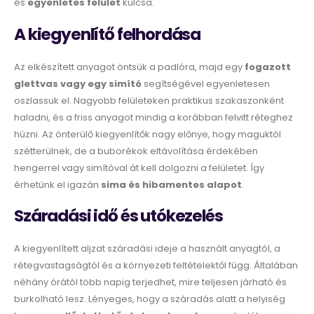
és
egyenletes felület
kulcsa.
A kiegyenlítő felhordása
Az elkészített anyagot öntsük a padlóra, majd egy
fogazott
glettvas vagy egy simító
segítségével egyenletesen
oszlassuk el. Nagyobb felületeken praktikus szakaszonként
haladni, és a friss anyagot mindig a korábban felvitt réteghez
húzni. Az önterülő kiegyenlítők nagy előnye, hogy maguktól
szétterülnek, de a buborékok eltávolítása érdekében
hengerrel vagy simítóval át kell dolgozni a felületet. Így
érhetünk el igazán
sima és hibamentes alapot
.
Száradási idő és utókezelés
A kiegyenlített aljzat száradási ideje a használt anyagtól, a
rétegvastagságtól és a környezeti feltételektől függ. Általában
néhány órától több napig terjedhet, mire teljesen járható és
burkolható lesz. Lényeges, hogy a száradás alatt a helyiség