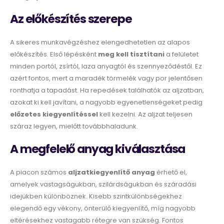
Az előkészítés szerepe
A sikeres munkavégzéshez elengedhetetlen az alapos
előkészítés. Első lépésként
meg kell tisztítani
a felületet
minden portól, zsírtól, laza anyagtól és szennyeződéstől. Ez
azért fontos, mert a maradék törmelék vagy por jelentősen
ronthatja a tapadást. Ha repedések találhatók az aljzatban,
azokat ki kell javítani, a nagyobb egyenetlenségeket pedig
előzetes kiegyenlítéssel
kell kezelni. Az aljzat teljesen
száraz legyen, mielőtt továbbhaladunk.
A megfelelő anyag kiválasztása
A piacon számos
aljzatkiegyenlítő anyag
érhető el,
amelyek vastagságukban, szilárdságukban és száradási
idejükben különböznek. Kisebb szintkülönbségekhez
elegendő egy vékony, önterülő kiegyenlítő, míg nagyobb
eltérésekhez vastagabb rétegre van szükség. Fontos