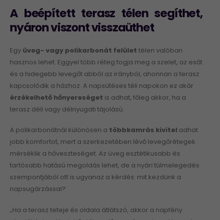
A beépített terasz télen segíthet,
nyáron viszont visszaüthet
Egy
üveg- vagy polikarbonát felület
télen valóban
hasznos lehet. Eggyel több réteg fogja meg a szelet, az esőt
és a hidegebb levegőt abból az irányból, ahonnan a terasz
kapcsolódik a házhoz. A napsütéses téli napokon ez akár
érzékelhető hőnyereséget
is adhat, főleg akkor, ha a
terasz déli vagy délnyugati tájolású.
A polikarbonátnál különösen a
többkamrás kivitel
adhat
jobb komfortot, mert a szerkezetében lévő levegőrétegek
mérséklik a hőveszteséget. Az üveg esztétikusabb és
tartósabb hatású megoldás lehet, de a nyári túlmelegedés
szempontjából ott is ugyanaz a kérdés: mit kezdünk a
napsugárzással?
„Ha a terasz teteje és oldala átlátszó, akkor a napfény