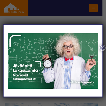
FŐOLDAL
SZAKCIKKEK
SZAKÉRTŐNK VÁLASZOL: TERASZBEÉPÍTÉS ÉS ÁRNYÉKOLÁS –
HOGYAN NE CSINÁLJUNK ÜVEGHÁZAT A TÉLIKERTBŐL?
X
Szakértőnk válaszol:
Teraszbeépítés és árnyékolás –
hogyan ne csináljunk
üvegházat a télikertből?