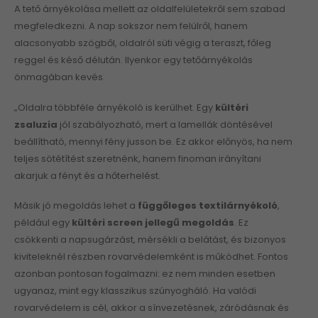
A tető árnyékolása mellett az oldalfelületekről sem szabad
megfeledkezni. A nap sokszor nem felülről, hanem
alacsonyabb szögből, oldalról süti végig a teraszt, főleg
reggel és késő délután. Ilyenkor egy tetőárnyékolás
önmagában kevés.
„Oldalra többféle árnyékoló is kerülhet. Egy
kültéri
zsaluzia
jól szabályozható, mert a lamellák döntésével
beállítható, mennyi fény jusson be. Ez akkor előnyös, ha nem
teljes sötétítést szeretnénk, hanem finoman irányítani
akarjuk a fényt és a hőterhelést.
Másik jó megoldás lehet a
függőleges textilárnyékoló
,
például egy
kültéri screen jellegű megoldás
. Ez
csökkenti a napsugárzást, mérsékli a belátást, és bizonyos
kiviteleknél részben rovarvédelemként is működhet. Fontos
azonban pontosan fogalmazni: ez nem minden esetben
ugyanaz, mint egy klasszikus szúnyogháló. Ha valódi
rovarvédelem is cél, akkor a sínvezetésnek, záródásnak és