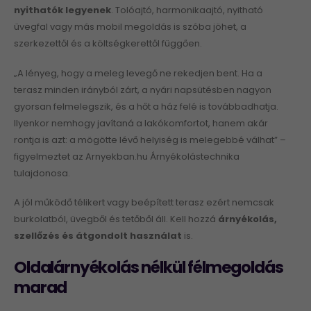
nyithatók legyenek
. Tolóajtó, harmonikaajtó, nyitható
üvegfal vagy más mobil megoldás is szóba jöhet, a
szerkezettől és a költségkerettől függően.
„A lényeg, hogy a meleg levegő ne rekedjen bent. Ha a
terasz minden irányból zárt, a nyári napsütésben nagyon
gyorsan felmelegszik, és a hőt a ház felé is továbbadhatja.
Ilyenkor nemhogy javítaná a lakókomfortot, hanem akár
rontja is azt: a mögötte lévő helyiség is melegebbé válhat” –
figyelmeztet az Arnyekban.hu Árnyékolástechnika
tulajdonosa.
A jól működő télikert vagy beépített terasz ezért nemcsak
burkolatból, üvegből és tetőből áll. Kell hozzá
árnyékolás,
szellőzés és átgondolt használat
is.
Oldalárnyékolás nélkül félmegoldás
marad