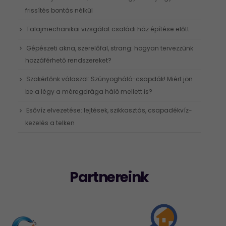
frissítés bontás nélkül
Talajmechanikai vizsgálat családi ház építése előtt
Gépészeti akna, szerelőfal, strang: hogyan tervezzünk
hozzáférhető rendszereket?
Szakértőnk válaszol: Szúnyogháló-csapdák! Miért jön
be a légy a méregdrága háló mellett is?
Esővíz elvezetése: lejtések, szikkasztás, csapadékvíz-
kezelés a telken
Partnereink