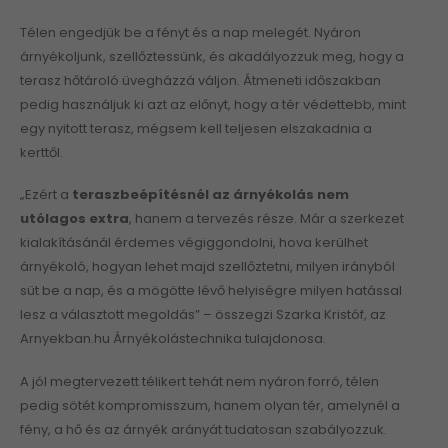
Télen engedjük be a fényt és a nap melegét. Nyáron
árnyékoljunk, szellőztessünk, és akadályozzuk meg, hogy a
terasz hőtároló üvegházzá váljon. Átmeneti időszakban
pedig használjuk ki azt az előnyt, hogy a tér védettebb, mint
egy nyitott terasz, mégsem kell teljesen elszakadnia a
kerttől.
„Ezért a
teraszbeépítésnél az árnyékolás nem
utólagos extra
, hanem a tervezés része. Már a szerkezet
kialakításánál érdemes végiggondolni, hova kerülhet
árnyékoló, hogyan lehet majd szellőztetni, milyen irányból
süt be a nap, és a mögötte lévő helyiségre milyen hatással
lesz a választott megoldás” – összegzi Szarka Kristóf, az
Arnyekban.hu Árnyékolástechnika tulajdonosa.
A jól megtervezett télikert tehát nem nyáron forró, télen
pedig sötét kompromisszum, hanem olyan tér, amelynél a
fény, a hő és az árnyék arányát tudatosan szabályozzuk.