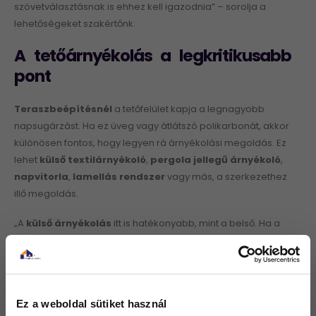
szövetválasztásnak is ehhez kell igazodnia” – sorolja a
lehetőségeket szakértőnk.
A tetőárnyékolás a legkritikusabb
pont
Teraszbeépítésnél
a tetőfelület kapja a legnagyobb
napsugárzást. Ha ez üveg vagy átlátszó polikarbonát, akkor
különösen fontos, hogy legyen rá árnyékolási megoldás. Ez
lehet
külső textilárnyékoló
,
pergola jellegű árnyékoló
,
napvitorla
,
lamellás rendszer
vagy más, a szerkezethez
illő megoldás.
„A
külső árnyékolás
itt is hatékonyabb, mint a belső. Ha a
napsugárzás már átjutott az üvegen vagy polikarbonáton,
akkor a hő nagy része bent keletkezik. Ha viszont kívül fogjuk
meg, a szerkezet és a belső tér is kevésbé melegszik fel” –
árulja el Szarka Kristóf.
Ez a weboldal sütiket használ