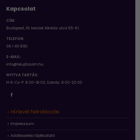
Kapcsolat
CÍM:
Budapest, XII. kerület Alkotás utca 55-61.
TELEFON:
06 1 411 8181
E-MAIL:
info@felujitasom.hu
NYITVA TARTÁS:
H-K-Cs-P: 8:00-18:00, Szerda: 8:00-20:00
Hírlevél feliratkozás
Impresszum
Adatkezelési tájékoztató