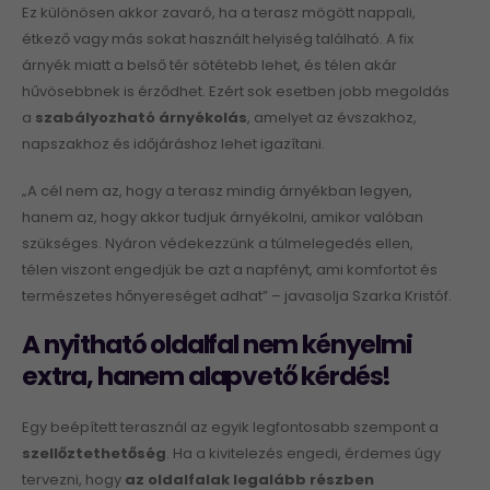
Ez különösen akkor zavaró, ha a terasz mögött nappali,
étkező vagy más sokat használt helyiség található. A fix
árnyék miatt a belső tér sötétebb lehet, és télen akár
hűvösebbnek is érződhet. Ezért sok esetben jobb megoldás
a
szabályozható árnyékolás
, amelyet az évszakhoz,
napszakhoz és időjáráshoz lehet igazítani.
„A cél nem az, hogy a terasz mindig árnyékban legyen,
hanem az, hogy akkor tudjuk árnyékolni, amikor valóban
szükséges. Nyáron védekezzünk a túlmelegedés ellen,
télen viszont engedjük be azt a napfényt, ami komfortot és
természetes hőnyereséget adhat” – javasolja Szarka Kristóf.
A nyitható oldalfal nem kényelmi
extra, hanem alapvető kérdés!
Egy beépített terasznál az egyik legfontosabb szempont a
szellőztethetőség
. Ha a kivitelezés engedi, érdemes úgy
tervezni, hogy
az oldalfalak legalább részben