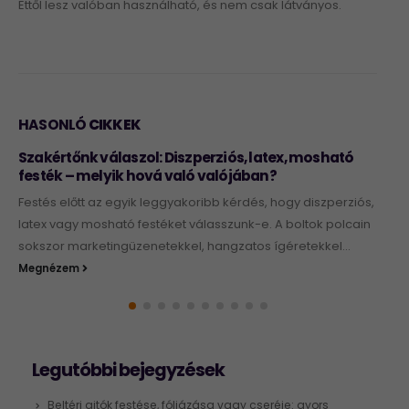
Ettől lesz valóban használható, és nem csak látványos.
HASONLÓ
CIKKEK
Szakértőnk válaszol: Diszperziós, latex, mosható
festék – melyik hová való valójában?
Festés előtt az egyik leggyakoribb kérdés, hogy diszperziós,
latex vagy mosható festéket válasszunk-e. A boltok polcain
sokszor marketingüzenetekkel, hangzatos ígéretekkel...
Megnézem
Legutóbbi bejegyzések
Beltéri ajtók festése, fóliázása vagy cseréje: gyors