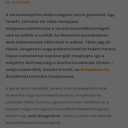
Szakcikkek
A teraszbeépítés elsőre nagyon vonzó gondolat. Egy
fedett, zártabb tér több hónappal
meghosszabbíthatja a terasz használhatóságát,
véd az esőtől, a széltől, és átmeneti évszakokban
akár kellemesebb hőérzetet is adhat. Télen egy jól
tájolt, üvegezett vagy polikarbonáttal fedett terasz
képes valamennyi napenergiát megfogni, így a
mögötte lévő helyiség is komfortosabbnak tűnhet –
vallja szakértőnk, Szarka Kristóf, az
Arnyekban.hu
Árnyékolástechnika tulajdonosa.
A gond akkor kezdődik, amikor a teraszbeépítést csak
fedésként vagy lezárásként kezeljük, árnyékolás és
szellőzés nélkül. Ilyenkor ugyanis könnyen előállhat az a
helyzet, hogy nem egy jól használható télikertet kapunk,
hanem egy
mini üvegházat
, amely nyáron már délelőtt
elviselhetetlenül felmelegszik.