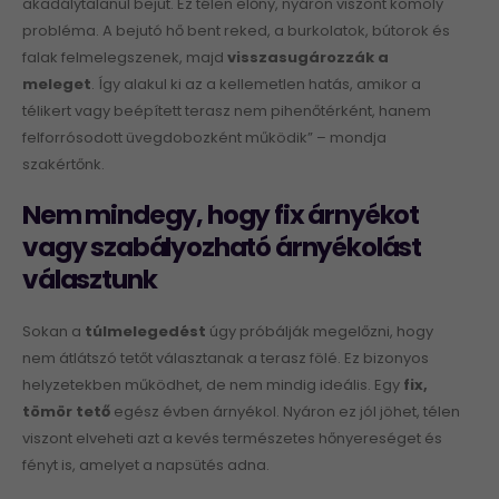
akadálytalanul bejut. Ez télen előny, nyáron viszont komoly
probléma. A bejutó hő bent reked, a burkolatok, bútorok és
falak felmelegszenek, majd
visszasugározzák a
meleget
. Így alakul ki az a kellemetlen hatás, amikor a
télikert vagy beépített terasz nem pihenőtérként, hanem
felforrósodott üvegdobozként működik” – mondja
szakértőnk.
Nem mindegy, hogy fix árnyékot
vagy szabályozható árnyékolást
választunk
Sokan a
túlmelegedést
úgy próbálják megelőzni, hogy
nem átlátszó tetőt választanak a terasz fölé. Ez bizonyos
helyzetekben működhet, de nem mindig ideális. Egy
fix,
tömör tető
egész évben árnyékol. Nyáron ez jól jöhet, télen
viszont elveheti azt a kevés természetes hőnyereséget és
fényt is, amelyet a napsütés adna.