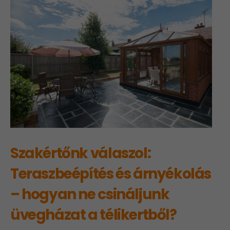
Szakértőnk válaszol:
Teraszbeépítés és árnyékolás
– hogyan ne csináljunk
üvegházat a télikertből?