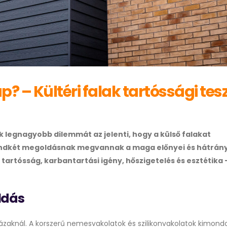
? – Kültéri falak tartóssági tesz
ik legnagyobb dilemmát az jelenti, hogy a külső falakat
Mindkét megoldásnak megvannak a maga előnyei és hátrány
artósság, karbantartási igény, hőszigetelés és esztétika 
ldás
zaknál. A korszerű nemesvakolatok és szilikonvakolatok kimond