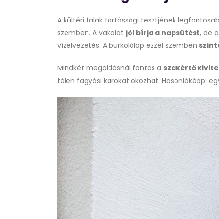
A kültéri falak tartóssági tesztjének legfontosab
szemben. A vakolat
jól bírja a napsütést
, de 
vízelvezetés. A burkolólap ezzel szemben
szint
Mindkét megoldásnál fontos a
szakértő kivite
télen fagyási károkat okozhat. Hasonlóképp: e