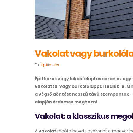
Vakolat vagy burkolólap
Építkezés
Építkezés vagy lakásfelújítás során az egy
vakolattal vagy burkolólappal fedjük le. 
a végső döntést hosszú távú szempontok – t
alapján érdemes meghozni.
Vakolat: a klasszikus mego
A
vakolat
régóta bevett gyakorlat a magyar há