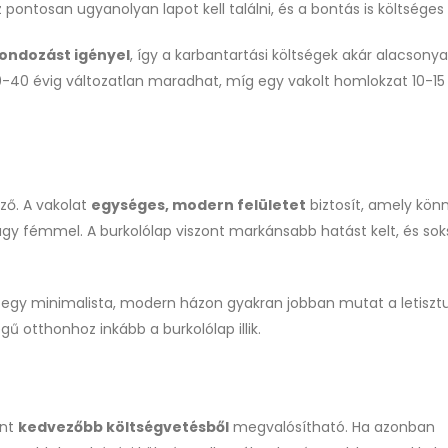
pontosan ugyanolyan lapot kell találni, és a bontás is költséges 
ondozást igényel
, így a karbantartási költségek akár alacsony
30-40 évig változatlan maradhat, míg egy vakolt homlokzat 10-15
ző. A vakolat
egységes, modern felületet
biztosít, amely kön
gy fémmel. A burkolólap viszont markánsabb hatást kelt, és sok
: egy minimalista, modern házon gyakran jobban mutat a letisztu
gű otthonhoz inkább a burkolólap illik.
int
kedvezőbb költségvetésből
megvalósítható. Ha azonban