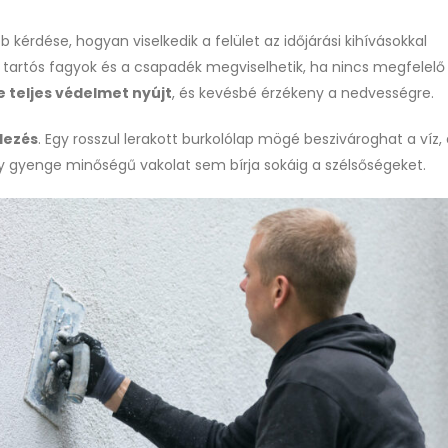
b kérdése, hogyan viselkedik a felület az időjárási kihívásokkal
a tartós fagyok és a csapadék megviselhetik, ha nincs megfelelő
e teljes védelmet nyújt
, és kevésbé érzékeny a nedvességre.
lezés
. Egy rosszul lerakott burkolólap mögé beszivároghat a víz
gy gyenge minőségű vakolat sem bírja sokáig a szélsőségeket.