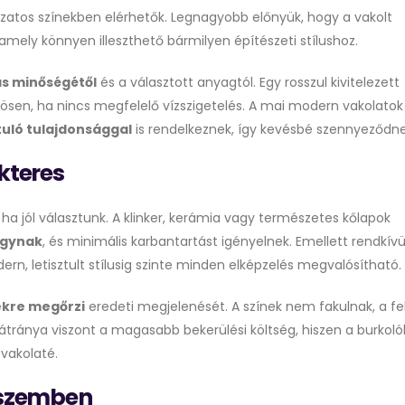
ltozatos színekben elérhetők. Legnagyobb előnyük, hogy a vakolt
amely könnyen illeszthető bármilyen építészeti stílushoz.
s minőségétől
és a választott anyagtól. Egy rosszul kivitelezett
nösen, ha nincs megfelelő vízszigetelés. A mai modern vakolatok
tuló tulajdonsággal
is rendelkeznek, így kevésbé szennyeződne
kteres
 ha jól választunk. A klinker, kerámia vagy természetes kőlapok
agynak
, és minimális karbantartást igényelnek. Emellett rendkívü
ern, letisztult stílusig szinte minden elképzelés megvalósítható.
ekre megőrzi
eredeti megjelenését. A színek nem fakulnak, a fe
tránya viszont a magasabb bekerülési költség, hiszen a burkoló
 vakolaté.
l szemben