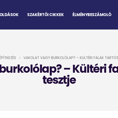
OLDÁSOK
SZAKÉRTŐI CIKKEK
ÉLMÉNYBESZÁMOLÓ
ÉPÍTKEZÉS
VAKOLAT VAGY BURKOLÓLAP? – KÜLTÉRI FALAK TARTÓS
urkolólap? – Kültéri f
tesztje