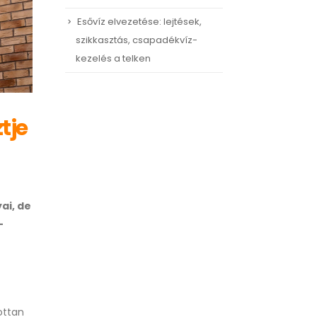
Esővíz elvezetése: lejtések,
szikkasztás, csapadékvíz-
kezelés a telken
tje
ai, de
–
ottan