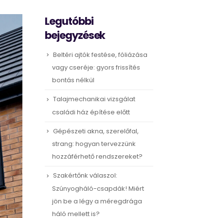
Legutóbbi
bejegyzések
Beltéri ajtók festése, fóliázása
vagy cseréje: gyors frissítés
bontás nélkül
Talajmechanikai vizsgálat
családi ház építése előtt
Gépészeti akna, szerelőfal,
strang: hogyan tervezzünk
hozzáférhető rendszereket?
Szakértőnk válaszol:
Szúnyogháló-csapdák! Miért
jön be a légy a méregdrága
háló mellett is?