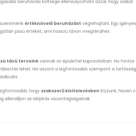
asabb beruházási költsége ellensúlyozható azzal, hogy sokkal
e szeretnénk
értéknövelő beruházást
végrehajtani. Egy igényes
ngatlan piaci értékét, ami hosszú távon megtérülhet.
zú távú terveink
vannak az épülettel kapcsolatban. Ha fontos
választás lehet. Ha viszont a legfontosabb szempont a tartósság
dolkodni.
a legfontosabb, hogy
szakszerű kivitelezésben
bízzunk, hiszen 
g ellenálljon az időjárás viszontagságainak.