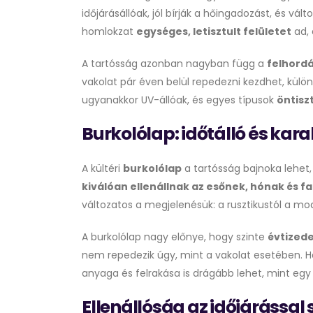
időjárásállóak, jól bírják a hőingadozást, és vá
homlokzat
egységes, letisztult felületet
ad, 
A tartósság azonban nagyban függ a
felhordá
vakolat pár éven belül repedezni kezdhet, külö
ugyanakkor UV-állóak, és egyes típusok
öntisz
Burkolólap: időtálló és kara
A kültéri
burkolólap
a tartósság bajnoka lehet,
kiválóan ellenállnak az esőnek, hónak és f
változatos a megjelenésük: a rusztikustól a mod
A burkolólap nagy előnye, hogy szinte
évtized
nem repedezik úgy, mint a vakolat esetében. Há
anyaga és felrakása is drágább lehet, mint egy
Ellenállóság az időjárássa