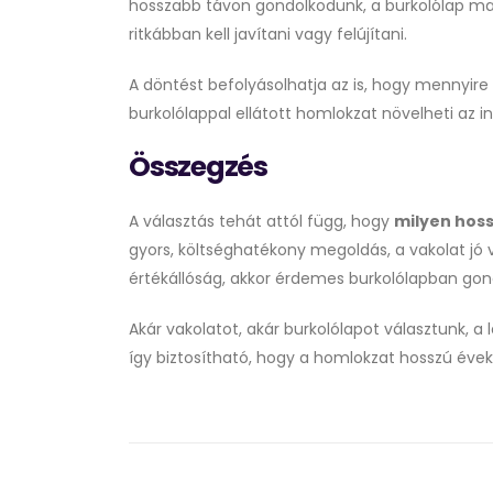
hosszabb távon gondolkodunk, a burkolólap mag
ritkábban kell javítani vagy felújítani.
A döntést befolyásolhatja az is, hogy mennyir
burkolólappal ellátott homlokzat növelheti az i
Összegzés
A választás tehát attól függ, hogy
milyen hoss
gyors, költséghatékony megoldás, a vakolat jó 
értékállóság, akkor érdemes burkolólapban gon
Akár vakolatot, akár burkolólapot választunk, 
így biztosítható, hogy a homlokzat hosszú éveki