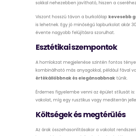
sokkal nehezebben javítható, hiszen a cseréhez 
Viszont hosszú távon a burkolólap
kevesebb g
is lehetnek. Egy jó minőségű lapburkolat akár 
évente nagyobb felújításra szorulhat.
Esztétikai szempontok
A homlokzat megjelenése szintén fontos ténye
kombinálható más anyagokkal, például fával va
értékállóbbnak és elegánsabbnak
tűnik.
Érdemes figyelembe venni az épület stílusát is
vakolat, míg egy rusztikus vagy mediterrán jelle
Költségek és megtérülés
Az árak összehasonlításakor a vakolat rendszer