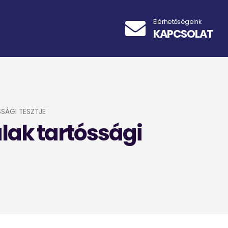
Elérhetőségeink
KAPCSOLAT
SÁGI TESZTJE
alak tartóssági