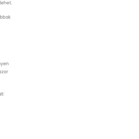
lehet.
abbak
nyen
szor
lt