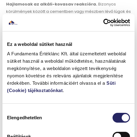
Hajlamosak az alkáli-kovasav reakcióra.
Bizonyos
körülmények között a cementben vagy mészben lévő lúgok és
a homokban lévő reaktív kovasav közötti kémiai reakció
tágulást és repedezést okozhat. Ez a jelenség alkáli-kovasav
reakció néven ismert.
Ez a weboldal sütiket használ
A Fundamenta Értéklánc Kft. által üzemeltetett weboldal
Konklúzió
sütiket használ a weboldal működtetése, használatának
megkönnyítése, a weboldalon végzett tevékenység
A mészhomoktégla számos előnnyel jár, többek között
nyomon követése és releváns ajánlatok megjelenítése
tartóssággal
,
tűzállósággal
,
jó szigetelési
érdekében. További információért olvassa el a
Süti
tulajdonságokkal, ráadásul kevesebb terhet ró a
(Cookie) tájékoztatónkat
.
környezetünkre
. Törékenysége,
korlátozott elérhetősége
és jó eséllyel
magasabb költségei
miatt azonban kevésbé
alkalmas bizonyos építési projektekhez. Az előnyeit olyan
Hozzájárulás
Elengedhetetlen
építkezéseknél lehet a leginkább kamatoztatni, ahol a
kiválasztása
szilárdság
, a
tartósság
és a környezetvédelmi szempontok
a legfontosabbak – elsősorban alacsonyabb épületek,
Beállítások