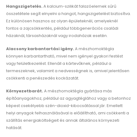
Hangszigetelés.
A kalcium-szilikát falazóelemek sűrű
összetétele segít elnyelni a hangot, hangszigetelést biztosítva.
Ez különösen hasznos az olyan épületeknél, amelyeknél
fontos a zajcsökkentés, például többgenerációs családi
házaknál, társasházaknál vagy irodaházak esetén.
Alacsony karbantartási igény.
A mészhomoktégla
könnyen karbantartható, mivel nem igényel gyakori festést
vagy felületkezelést. Ellenáll a kártevőknek, például a
termeszeknek, valamint a nedvességnek is, amivel jelentősen
csökkenti a penészedés kockázatát.
Környezetbarát.
A mészhomoktégla gyártása más
építőanyagokhoz, például az agyagtéglához vagy a betonhoz
képest csekélyebb szén-dioxid-kibocsátással jár. Emellett
helyi anyagok felhasználásával is előállítható, ami csökkenti a
szállítás energiaköltségeit és annak általános környezeti
hatását.