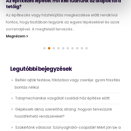
Az építkezés lépései: mit kell tudnunk az alapoktól a
tetőig?
Az építkezés vagy házfelújítás megkezdése előtt rendkívül
fontos, hogy tisztában legyünk az egyes lépésekkel és azok
sorrendjével. A megfelelő tervezés...
Megnézem
Legutóbbi bejegyzések
Beltéri ajtók festése, fóliázása vagy cseréje: gyors frissítés
bontás nélkül
Talajmechanikai vizsgálat családi ház építése előtt
Gépészeti akna, szerelőfal, strang: hogyan tervezzünk
hozzáférhető rendszereket?
Szakértőnk válaszol: Szúnyogháló-csapdák! Miért jön be a