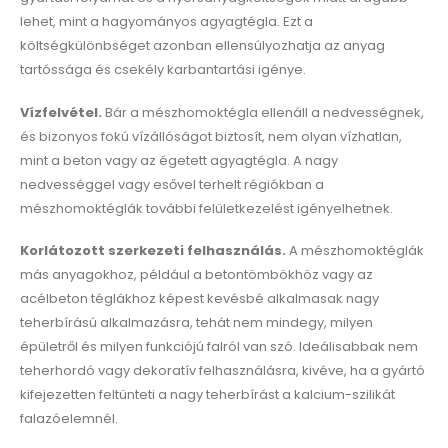
lehet, mint a hagyományos agyagtégla. Ezt a
költségkülönbséget azonban ellensúlyozhatja az anyag
tartóssága és csekély karbantartási igénye.
Vízfelvétel.
Bár a mészhomoktégla ellenáll a nedvességnek,
és bizonyos fokú vízállóságot biztosít, nem olyan vízhatlan,
mint a beton vagy az égetett agyagtégla. A nagy
nedvességgel vagy esővel terhelt régiókban a
mészhomoktéglák további felületkezelést igényelhetnek.
Korlátozott szerkezeti felhasználás.
A mészhomoktéglák
más anyagokhoz, például a betontömbökhöz vagy az
acélbeton téglákhoz képest kevésbé alkalmasak nagy
teherbírású alkalmazásra, tehát nem mindegy, milyen
épületről és milyen funkciójú falról van szó. Ideálisabbak nem
teherhordó vagy dekoratív felhasználásra, kivéve, ha a gyártó
kifejezetten feltünteti a nagy teherbírást a kalcium-szilikát
falazóelemnél.