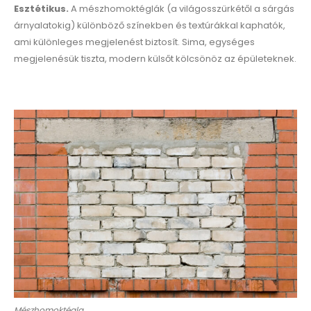
Esztétikus.
A mészhomoktéglák (a világosszürkétől a sárgás
árnyalatokig) különböző színekben és textúrákkal kaphatók,
ami különleges megjelenést biztosít. Sima, egységes
megjelenésük tiszta, modern külsőt kölcsönöz az épületeknek.
Mészhomoktégla