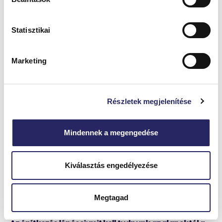
lakóházak
és
nem teherhordó falak
esetében.
Statisztikai
Marketing
HASONLÓ
CIKKEK
Részletek megjelenítése
Mindennek a megengedése
Kiválasztás engedélyezése
Megtagad