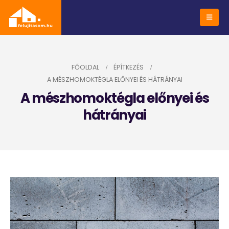
FŐOLDAL
ÉPÍTKEZÉS
A MÉSZHOMOKTÉGLA ELŐNYEI ÉS HÁTRÁNYAI
A mészhomoktégla előnyei és
hátrányai