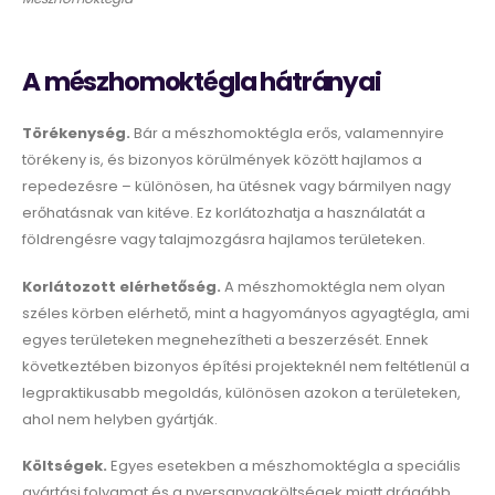
A mészhomoktégla hátrányai
Törékenység.
Bár a mészhomoktégla erős, valamennyire
törékeny is, és bizonyos körülmények között hajlamos a
repedezésre – különösen, ha ütésnek vagy bármilyen nagy
erőhatásnak van kitéve. Ez korlátozhatja a használatát a
földrengésre vagy talajmozgásra hajlamos területeken.
Korlátozott elérhetőség.
A mészhomoktégla nem olyan
széles körben elérhető, mint a hagyományos agyagtégla, ami
egyes területeken megnehezítheti a beszerzését. Ennek
következtében bizonyos építési projekteknél nem feltétlenül a
legpraktikusabb megoldás, különösen azokon a területeken,
ahol nem helyben gyártják.
Költségek.
Egyes esetekben a mészhomoktégla a speciális
gyártási folyamat és a nyersanyagköltségek miatt drágább