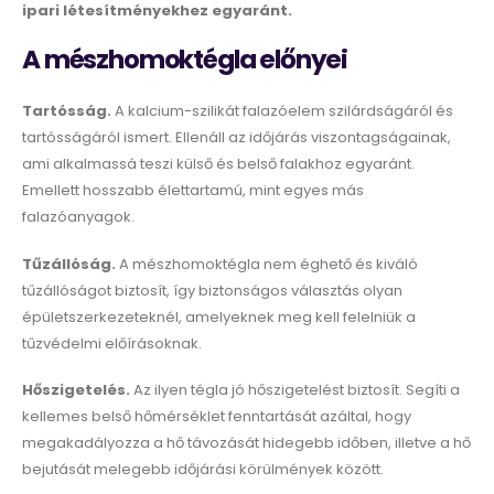
ipari létesítményekhez egyaránt.
A mészhomoktégla előnyei
Tartósság.
A kalcium-szilikát falazóelem szilárdságáról és
tartósságáról ismert. Ellenáll az időjárás viszontagságainak,
ami alkalmassá teszi külső és belső falakhoz egyaránt.
Emellett hosszabb élettartamú, mint egyes más
falazóanyagok.
Tűzállóság.
A mészhomoktégla nem éghető és kiváló
tűzállóságot biztosít, így biztonságos választás olyan
épületszerkezeteknél, amelyeknek meg kell felelniük a
tűzvédelmi előírásoknak.
Hőszigetelés.
Az ilyen tégla jó hőszigetelést biztosít. Segíti a
kellemes belső hőmérséklet fenntartását azáltal, hogy
megakadályozza a hő távozását hidegebb időben, illetve a hő
bejutását melegebb időjárási körülmények között.