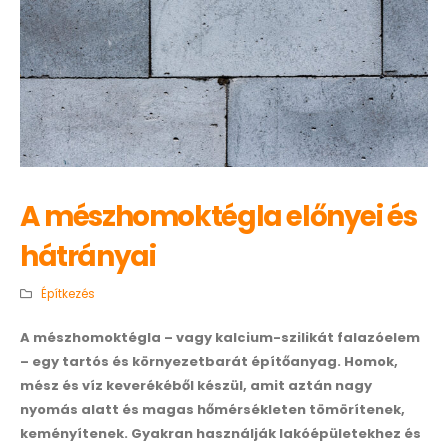
A mészhomoktégla előnyei és
hátrányai
Építkezés
A mészhomoktégla – vagy kalcium-szilikát falazóelem
– egy tartós és környezetbarát építőanyag. Homok,
mész és víz keverékéből készül, amit aztán nagy
nyomás alatt és magas hőmérsékleten tömörítenek,
keményítenek. Gyakran használják lakóépületekhez és