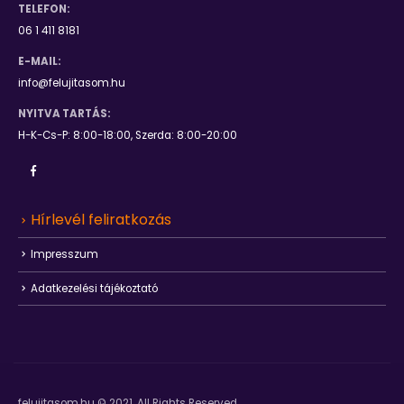
TELEFON:
06 1 411 8181
E-MAIL:
info@felujitasom.hu
NYITVA TARTÁS:
H-K-Cs-P: 8:00-18:00, Szerda: 8:00-20:00
Hírlevél feliratkozás
Impresszum
Adatkezelési tájékoztató
felujitasom.hu © 2021. All Rights Reserved